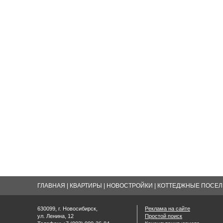
ГЛАВНАЯ
|
КВАРТИРЫ
|
НОВОСТРОЙКИ
|
КОТТЕДЖНЫЕ ПОСЕЛК
630099, г. Новосибирск,
Реклама на сайте
ул. Ленина, 12
Простой поиск