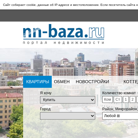
Сайт собирает cookie, данные об IP-адресе и местоположении. Если посетитель сайта н
КВАРТИРЫ
ОБМЕН
НОВОСТРОЙКИ
КОТТЕ
Я хочу
Количество комнат
Ком
Ст
1
2
Город
Район, Микрорайон
Любой
⊞