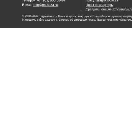
Телефон: +7 (903) 900-36-84
Консультация юриста
E-mail:
com@nn-baza.ru
Цены на квартиры
Средние цены на вторичном р
© 2008-2026 Недвижимость Новосибирска, квартиры в Новосибирске, цены на квартир
Материалы сайта защищены Законом об авторском праве. При цитировании обязатель