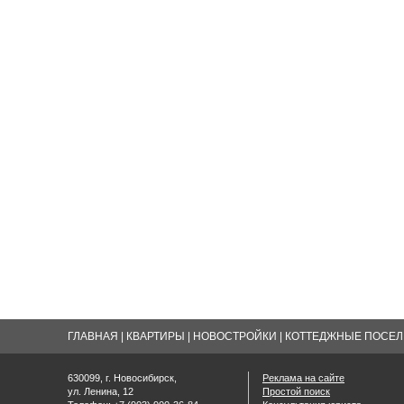
ГЛАВНАЯ
|
КВАРТИРЫ
|
НОВОСТРОЙКИ
|
КОТТЕДЖНЫЕ ПОСЕЛК
630099, г. Новосибирск,
Реклама на сайте
ул. Ленина, 12
Простой поиск