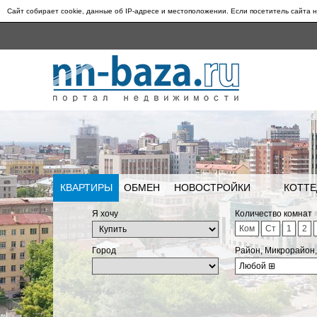
Сайт собирает cookie, данные об IP-адресе и местоположении. Если посетитель сайта н
КВАРТИРЫ
ОБМЕН
НОВОСТРОЙКИ
КОТТЕ
Я хочу
Количество комнат
Ком
Ст
1
2
Город
Район, Микрорайон
Любой
⊞