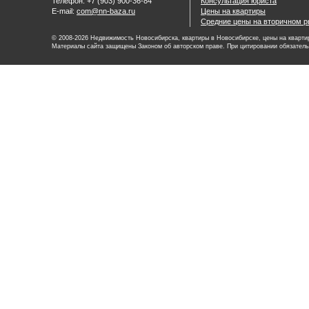
Телефон: +7 (903) 900-36-84
Консультация юриста
E-mail:
com@nn-baza.ru
Цены на квартиры
Средние цены на вторичном р
© 2008-2026 Недвижимость Новосибирска, квартиры в Новосибирске, цены на квартир
Материалы сайта защищены Законом об авторском праве. При цитировании обязатель