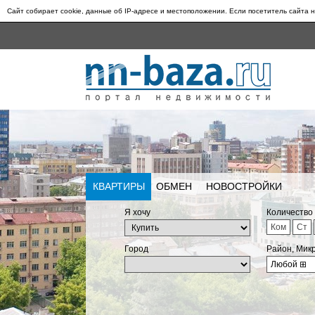
Сайт собирает cookie, данные об IP-адресе и местоположении. Если посетитель сайта н
КВАРТИРЫ
ОБМЕН
НОВОСТРОЙКИ
Я хочу
Количество
Ком
Ст
Город
Район, Мик
Любой
⊞