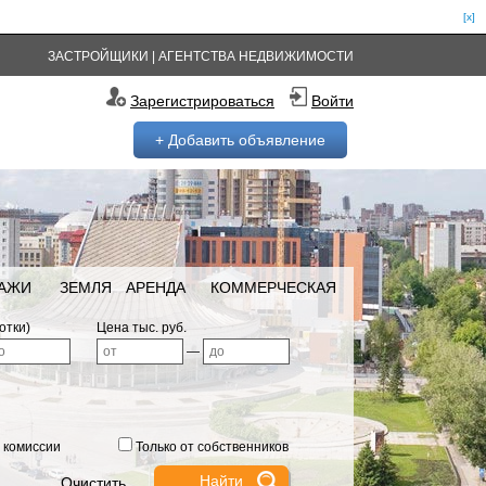
[x]
ЗАСТРОЙЩИКИ
|
АГЕНТСТВА НЕДВИЖИМОСТИ
Зарегистрироваться
Войти
+ Добавить объявление
РАЖИ
ЗЕМЛЯ
АРЕНДА
КОММЕРЧЕСКАЯ
отки)
Цена тыс. руб.
—
 комиссии
Только от собственников
Очистить