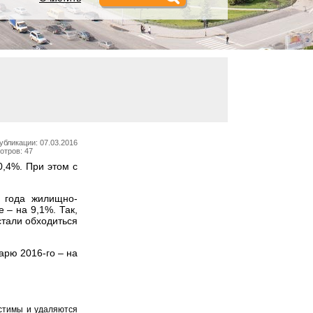
убликации: 07.03.2016
отров: 47
0,4%. При этом с
о года жилищно-
 – на 9,1%. Так,
стали обходиться
арю 2016-го – на
устимы и удаляются