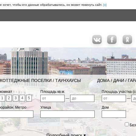
е хочет, чтобы его данные обрабатывались, он может покинуть сайт.
[x]
КОТТЕДЖНЫЕ ПОСЕЛКИ / ТАУНХАУСЫ
ДОМА / ДАЧИ / ГА
 комнат
Площадь кв.м.
Площадь участка (с
1
2
3
4
5
—
—
рорайон, Метро
Улица
Дом
Без
Подробный поиск
▼