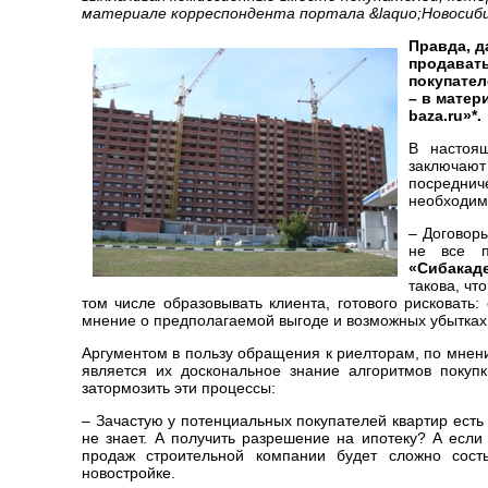
материале корреспондента портала &laquo;Новосибир
Правда, д
продавать
покупател
– в матер
baza.ru»*.
В настоя
заключают
посредни
необходимо
– Договоры
не все п
«Сибакад
такова, чт
том числе образовывать клиента, готового рисковать:
мнение о предполагаемой выгоде и возможных убытках. 
Аргументом в пользу обращения к риелторам, по мне
является их доскональное знание алгоритмов покуп
затормозить эти процессы:
– Зачастую у потенциальных покупателей квартир есть 
не знает. А получить разрешение на ипотеку? А если
продаж строительной компании будет сложно сост
новостройке.