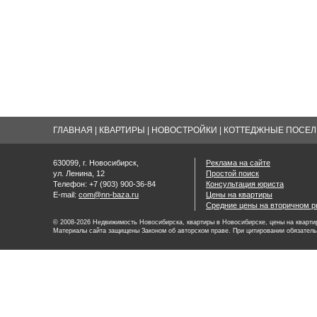
ГЛАВНАЯ
|
КВАРТИРЫ
|
НОВОСТРОЙКИ
|
КОТТЕДЖНЫЕ ПОСЕЛК
630099, г. Новосибирск,
Реклама на сайте
ул. Ленина, 12
Простой поиск
Телефон: +7 (903) 900-36-84
Консультация юриста
E-mail:
com@nn-baza.ru
Цены на квартиры
Средние цены на вторичном р
© 2008-2026 Недвижимость Новосибирска, квартиры в Новосибирске, цены на квартир
Материалы сайта защищены Законом об авторском праве. При цитировании обязатель