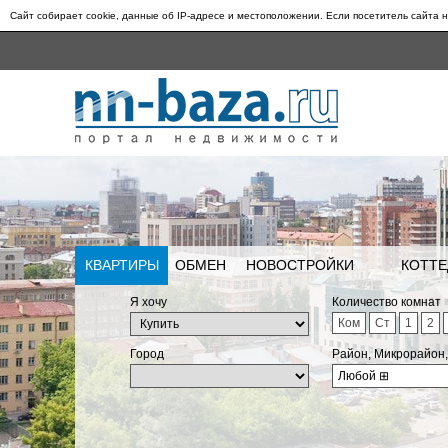
Сайт собирает cookie, данные об IP-адресе и местоположении. Если посетитель сайта н
КВАРТИРЫ
ОБМЕН
НОВОСТРОЙКИ
КОТТЕ
Я хочу
Количество комнат
Ком
Ст
1
2
Город
Район, Микрорайон
Любой
⊞