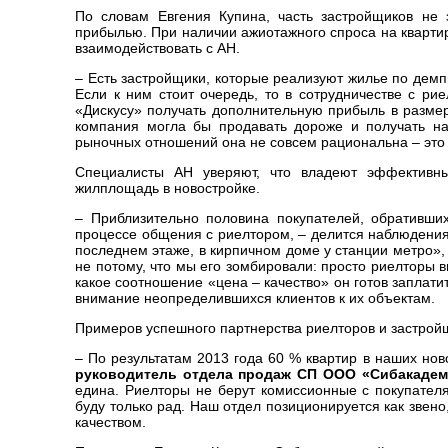
По словам Евгения Купина, часть застройщиков не з
прибылью. При наличии ажиотажного спроса на квартир
взаимодействовать с АН.
– Есть застройщики, которые реализуют жилье по дем
Если к ним стоит очередь, то в сотрудничестве с ри
«Дискусу» получать дополнительную прибыль в размер
компания могла бы продавать дороже и получать на
рыночных отношений она не совсем рациональна – это
Специалисты АН уверяют, что владеют эффективн
жилплощадь в новостройке.
– Приблизительно половина покупателей, обративши
процессе общения с риелтором, – делится наблюдения
последнем этаже, в кирпичном доме у станции метро», 
не потому, что мы его зомбировали: просто риелторы в
какое соотношение «цена – качество» он готов заплати
внимание неопределившихся клиентов к их объектам.
Примеров успешного партнерства риелторов и застройщ
– По результатам 2013 года 60 % квартир в наших нов
руководитель отдела продаж СП ООО «Сибакадем
едина. Риелторы не берут комиссионные с покупател
буду только рад. Наш отдел позиционируется как зве
качеством.