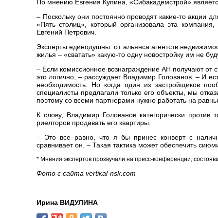
По мнению Евгения Купина, «Сибакадемстрой» являетс
– Поскольку они постоянно проводят какие-то акции дл
«Пять столиц», который организовала эта компания,
Евгений Петрович.
Эксперты единодушны: от альянса агентств недвижимо
жилья – «сватать» какую-то одну новостройку им не буду
– Если комиссионное вознаграждение АН получают от с
это логично, – рассуждает Владимир Голованов. – И ес
необходимость. Но когда один из застройщиков по
специалисты предлагали только его объекты, мы отказа
поэтому со всеми партнерами нужно работать на равны
К слову, Владимир Голованов категорически против т
риелторов продавать его квартиры.
– Это все равно, что я бы принес конверт с налич
сравнивает он. – Такая тактика может обеспечить сиюм
* Мнения экспертов прозвучали на пресс-конференции, состоя
Фото с сайта vertikal-nsk.com
Ирина ВИДУЛИНА