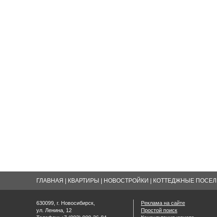
ГЛАВНАЯ
|
КВАРТИРЫ
|
НОВОСТРОЙКИ
|
КОТТЕДЖНЫЕ ПОСЕЛК
630099, г. Новосибирск,
Реклама на сайте
ул. Ленина, 12
Простой поиск