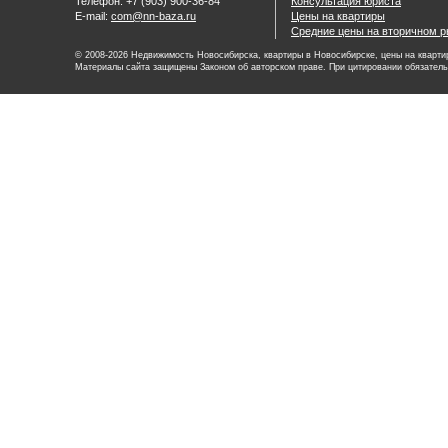
Телефон: +7 (903) 900-36-84
Консультация юриста
E-mail:
com@nn-baza.ru
Цены на квартиры
Средние цены на вторичном р
© 2008-2026 Недвижимость Новосибирска, квартиры в Новосибирске, цены на квартир
Материалы сайта защищены Законом об авторском праве. При цитировании обязатель