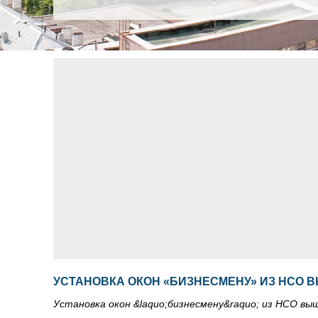
УСТАНОВКА ОКОН «БИЗНЕСМЕНУ» ИЗ НСО 
Установка окон &laquo;бизнесмену&raquo; из НСО вы