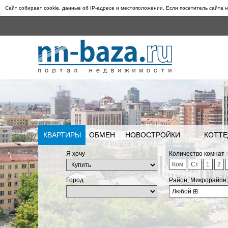
Сайт собирает cookie, данные об IP-адресе и местоположении. Если посетитель сайта н
КВАРТИРЫ
ОБМЕН
НОВОСТРОЙКИ
КОТТЕ
Я хочу
Количество комнат
Ком
Ст
1
2
Город
Район, Микрорайон
Любой
⊞