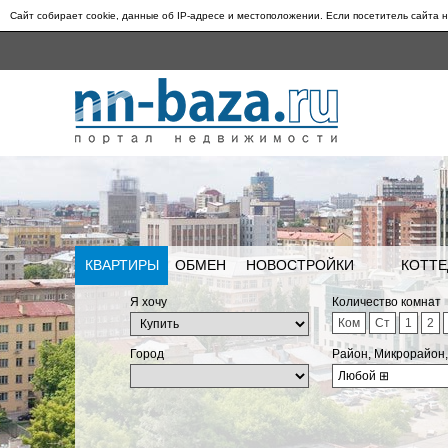
Сайт собирает cookie, данные об IP-адресе и местоположении. Если посетитель сайта н
КВАРТИРЫ
ОБМЕН
НОВОСТРОЙКИ
КОТТЕ
Я хочу
Количество комнат
Ком
Ст
1
2
Город
Район, Микрорайон
Любой
⊞