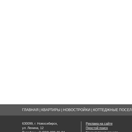
ГЛАВНАЯ
|
КВАРТИРЫ
|
НОВОСТРОЙКИ
|
КОТТЕДЖНЫЕ ПОСЕЛК
630099, г. Новосибирск,
Реклама на сайте
ул. Ленина, 12
Простой поиск