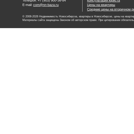
Телефон: +7 (903) 900-36-84
Консультация юриста
E-mail:
com@nn-baza.ru
Цены на квартиры
Средние цены на вторичном р
© 2008-2026 Недвижимость Новосибирска, квартиры в Новосибирске, цены на квартир
Материалы сайта защищены Законом об авторском праве. При цитировании обязатель