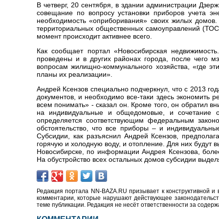
В четверг, 20 сентября, в здании администрации Дзе
совещание по вопросу установки приборов учета эн
необходимость «оприборивания» своих жилых домов.
территориальных общественных самоуправлений (ТОСов
момент происходит активнее всего.
Как сообщает портал
«Новосибирская недвижимость
проведены и в других районах города, после чего 
вопросам жилищно-коммунального хозяйства, «где эти
планы их реализации».
Андрей Ксензов специально подчеркнул, что с 2013 г
документов, и необходимо все-таки здесь экономить ре
всем понимать» - сказал он. Кроме того, он обратил в
на индивидуальные и общедомовые, и сочетание оп
определяется соответствующим федеральным законо
обстоятельство, что все приборы – и индивидуальны
Субсидии, как разъяснил Андрей Ксензов, предполаг
горячую и холодную воду, и отопление. Для них будут 
Новосибирске, по информации Андрея Ксензова, боле
На обустройство всех остальных домов субсидии выделя
Редакция портала NN-BAZA.RU призывает к конструктивной и 
комментарии, которые нарушают действующее законодательство
теме публикации. Редакция не несёт ответственности за содер