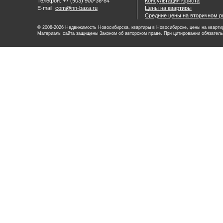
Телефон: +7 (903) 900-36-84
Консультация юриста
E-mail:
com@nn-baza.ru
Цены на квартиры
Средние цены на вторичном р
© 2008-2026 Недвижимость Новосибирска, квартиры в Новосибирске, цены на квартир
Материалы сайта защищены Законом об авторском праве. При цитировании обязатель