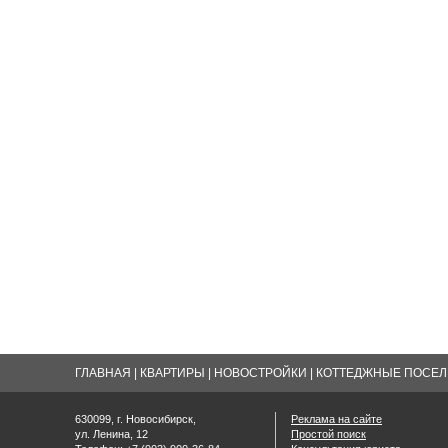
ГЛАВНАЯ
|
КВАРТИРЫ
|
НОВОСТРОЙКИ
|
КОТТЕДЖНЫЕ ПОСЕЛК
630099, г. Новосибирск,
Реклама на сайте
ул. Ленина, 12
Простой поиск