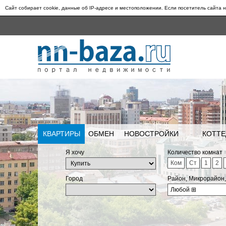
Сайт собирает cookie, данные об IP-адресе и местоположении. Если посетитель сайта н
КВАРТИРЫ
ОБМЕН
НОВОСТРОЙКИ
КОТТЕ
Я хочу
Количество комнат
Ком
Ст
1
2
Город
Район, Микрорайон
Любой
⊞