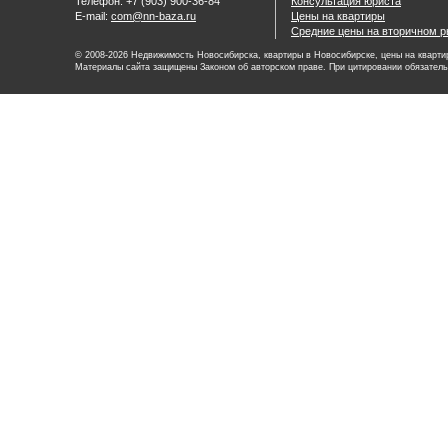
Телефон: +7 (903) 900-36-84
Консультация юриста
E-mail:
com@nn-baza.ru
Цены на квартиры
Средние цены на вторичном р
© 2008-2026 Недвижимость Новосибирска, квартиры в Новосибирске, цены на квартир
Материалы сайта защищены Законом об авторском праве. При цитировании обязатель