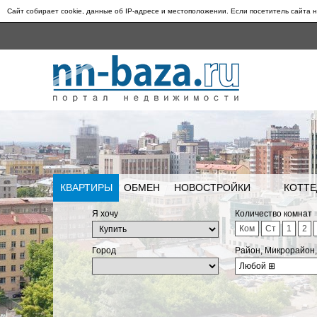
Сайт собирает cookie, данные об IP-адресе и местоположении. Если посетитель сайта н
КВАРТИРЫ
ОБМЕН
НОВОСТРОЙКИ
КОТТЕ
Я хочу
Количество комнат
Ком
Ст
1
2
Город
Район, Микрорайон
Любой
⊞