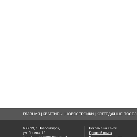
ГЛАВНАЯ
|
КВАРТИРЫ
|
НОВОСТРОЙКИ
|
КОТТЕДЖНЫЕ ПОСЕЛК
630099, г. Новосибирск,
Реклама на сайте
ул. Ленина, 12
Простой поиск