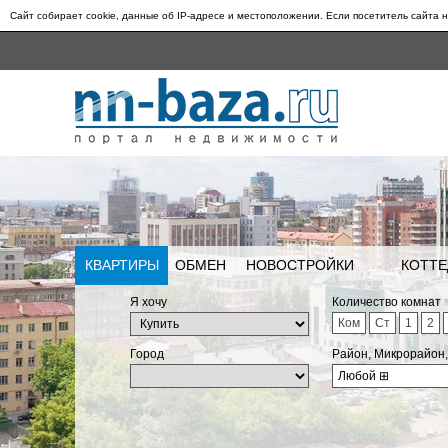
Сайт собирает cookie, данные об IP-адресе и местоположении. Если посетитель сайта н
КВАРТИРЫ
ОБМЕН
НОВОСТРОЙКИ
КОТТЕ
Я хочу
Количество комнат
Ком
Ст
1
2
Город
Район, Микрорайон
Любой
⊞