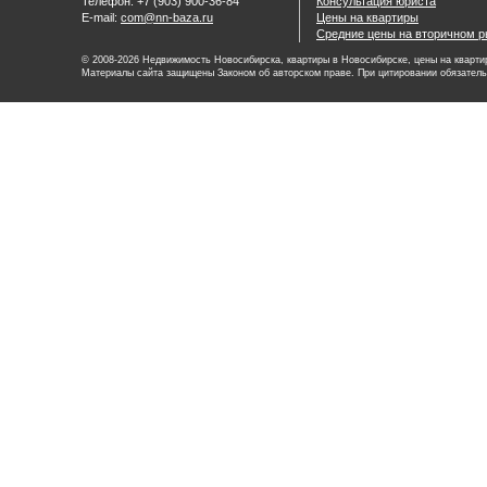
Телефон: +7 (903) 900-36-84
Консультация юриста
E-mail:
com@nn-baza.ru
Цены на квартиры
Средние цены на вторичном р
© 2008-2026 Недвижимость Новосибирска, квартиры в Новосибирске, цены на квартир
Материалы сайта защищены Законом об авторском праве. При цитировании обязатель