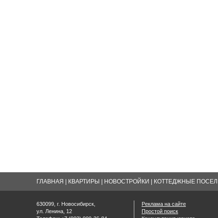
ГЛАВНАЯ
|
КВАРТИРЫ
|
НОВОСТРОЙКИ
|
КОТТЕДЖНЫЕ ПОСЕЛК
630099, г. Новосибирск,
Реклама на сайте
ул. Ленина, 12
Простой поиск