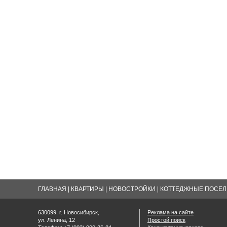
ГЛАВНАЯ
|
КВАРТИРЫ
|
НОВОСТРОЙКИ
|
КОТТЕДЖНЫЕ ПОСЕЛК
630099, г. Новосибирск,
Реклама на сайте
ул. Ленина, 12
Простой поиск