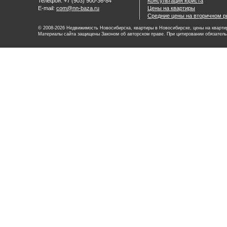
Телефон: +7 (903) 900-36-84
Консультация юриста
E-mail:
com@nn-baza.ru
Цены на квартиры
Средние цены на вторичном р
© 2008-2026 Недвижимость Новосибирска, квартиры в Новосибирске, цены на квартир
Материалы сайта защищены Законом об авторском праве. При цитировании обязатель