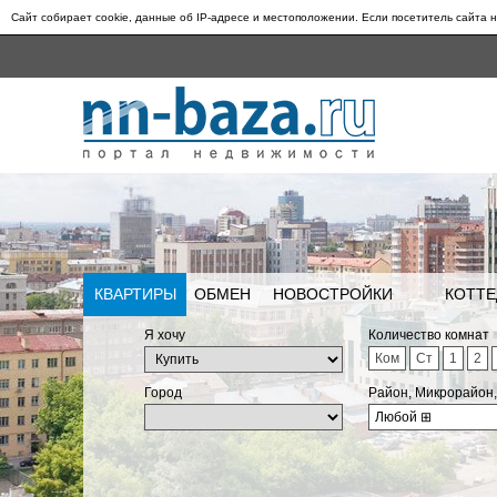
Сайт собирает cookie, данные об IP-адресе и местоположении. Если посетитель сайта н
КВАРТИРЫ
ОБМЕН
НОВОСТРОЙКИ
КОТТЕ
Я хочу
Количество комнат
Ком
Ст
1
2
Город
Район, Микрорайон
Любой
⊞