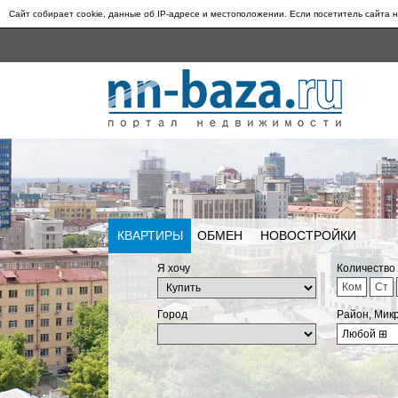
Сайт собирает cookie, данные об IP-адресе и местоположении. Если посетитель сайта н
КВАРТИРЫ
ОБМЕН
НОВОСТРОЙКИ
Я хочу
Количество
Ком
Ст
Город
Район, Мик
Любой
⊞