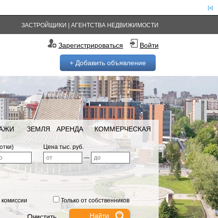
[x]
ЗАСТРОЙЩИКИ
|
АГЕНТСТВА НЕДВИЖИМОСТИ
Зарегистрироваться
Войти
+ Добавить объявление
РАЖИ
ЗЕМЛЯ
АРЕНДА
КОММЕРЧЕСКАЯ
отки)
Цена тыс. руб.
—
 комиссии
Только от собственников
Очистить