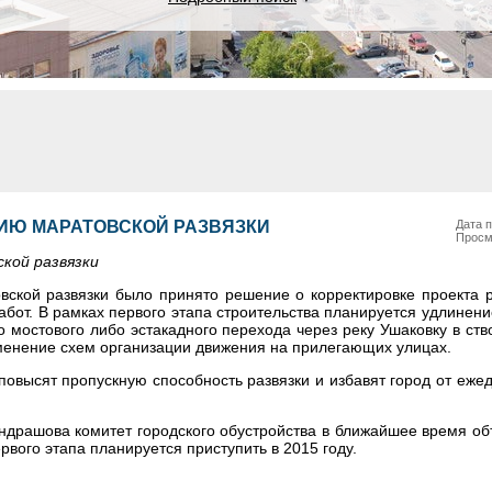
ЦИЮ МАРАТОВСКОЙ РАЗВЯЗКИ
Дата п
Просм
кой развязки
ской развязки было принято решение о корректировке проекта р
абот. В рамках первого этапа строительства планируется удлине
о мостового либо эстакадного перехода через реку Ушаковку в ст
менение схем организации движения на прилегающих улицах.
овысят пропускную способность развязки и избавят город от еже
ндрашова комитет городского обустройства в ближайшее время об
рвого этапа планируется приступить в 2015 году.