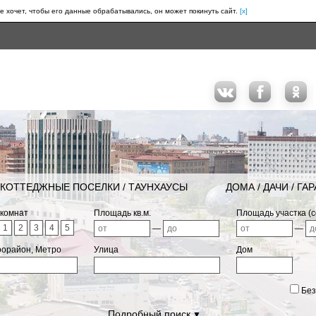
е хочет, чтобы его данные обрабатывались, он может покинуть сайт.
[x]
КОТТЕДЖНЫЕ ПОСЕЛКИ / ТАУНХАУСЫ
ДОМА / ДАЧИ / ГА
 комнат
Площадь кв.м.
Площадь участка (с
1
2
3
4
5
—
—
рорайон, Метро
Улица
Дом
Без
Подробный поиск
▼