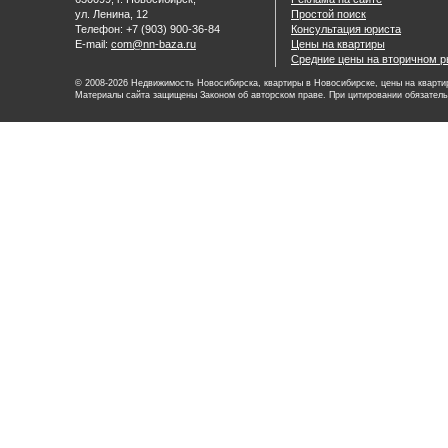
ул. Ленина, 12
Простой поиск
Телефон: +7 (903) 900-36-84
Консультация юриста
E-mail:
com@nn-baza.ru
Цены на квартиры
Средние цены на вторичном р
© 2008-2026 Недвижимость Новосибирска, квартиры в Новосибирске, цены на квартир
Материалы сайта защищены Законом об авторском праве. При цитировании обязатель