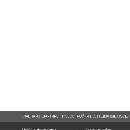
ГЛАВНАЯ
|
КВАРТИРЫ
|
НОВОСТРОЙКИ
|
КОТТЕДЖНЫЕ ПОСЕЛК
630099, г. Новосибирск,
Реклама на сайте