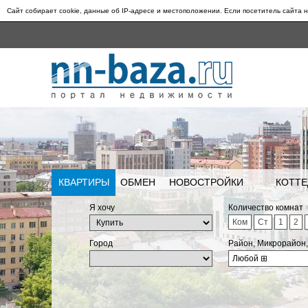
Сайт собирает cookie, данные об IP-адресе и местоположении. Если посетитель сайта н
КВАРТИРЫ
ОБМЕН
НОВОСТРОЙКИ
КОТТЕ
Я хочу
Количество комнат
Ком
Ст
1
2
Город
Район, Микрорайон
Любой
⊞