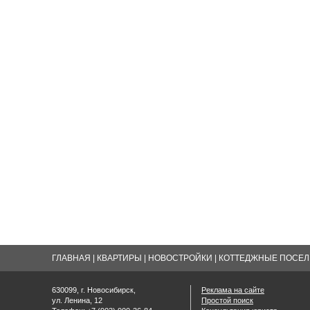
ГЛАВНАЯ
|
КВАРТИРЫ
|
НОВОСТРОЙКИ
|
КОТТЕДЖНЫЕ ПОСЕЛК
630099, г. Новосибирск,
Реклама на сайте
ул. Ленина, 12
Простой поиск