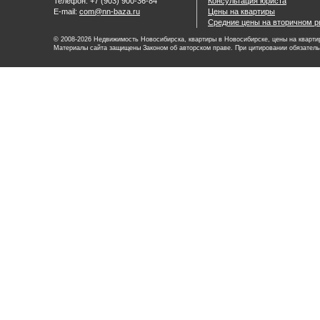
Телефон: +7 (903) 900-36-84
Консультация юриста
E-mail:
com@nn-baza.ru
Цены на квартиры
Средние цены на вторичном р
© 2008-2026 Недвижимость Новосибирска, квартиры в Новосибирске, цены на квартир
Материалы сайта защищены Законом об авторском праве. При цитировании обязатель