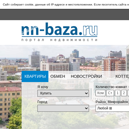
Сайт собирает cookie, данные об IP-адресе и местоположении. Если посетитель сайта н
КВАРТИРЫ
ОБМЕН
НОВОСТРОЙКИ
КОТТЕ
Я хочу
Количество комнат
Ком
Ст
1
2
Город
Район, Микрорайон
Любой
⊞