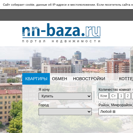
Сайт собирает cookie, данные об IP-адресе и местоположении. Если посетитель сайта н
КВАРТИРЫ
ОБМЕН
НОВОСТРОЙКИ
КОТТЕ
Я хочу
Количество комнат
Ком
Ст
1
2
Город
Район, Микрорайон
Любой
⊞