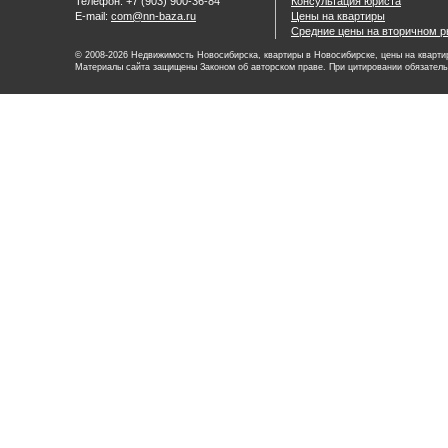
Телефон: +7 (903) 900-36-84
Консультация юриста
E-mail:
com@nn-baza.ru
Цены на квартиры
Средние цены на вторичном р
© 2008-2026 Недвижимость Новосибирска, квартиры в Новосибирске, цены на квартир
Материалы сайта защищены Законом об авторском праве. При цитировании обязатель