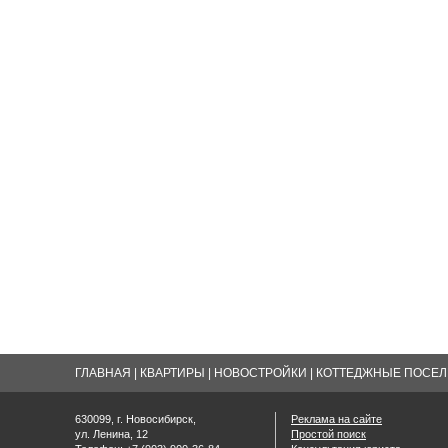
ГЛАВНАЯ
|
КВАРТИРЫ
|
НОВОСТРОЙКИ
|
КОТТЕДЖНЫЕ ПОСЕЛК
630099, г. Новосибирск,
Реклама на сайте
ул. Ленина, 12
Простой поиск