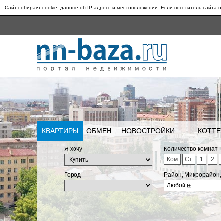
Сайт собирает cookie, данные об IP-адресе и местоположении. Если посетитель сайта н
КВАРТИРЫ
ОБМЕН
НОВОСТРОЙКИ
КОТТЕ
Я хочу
Количество комнат
Ком
Ст
1
2
Город
Район, Микрорайон
Любой
⊞