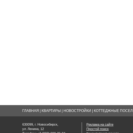
ГЛАВНАЯ
|
КВАРТИРЫ
|
НОВОСТРОЙКИ
|
КОТТЕДЖНЫЕ ПОСЕЛК
630099, г. Новосибирск,
Реклама на сайте
ул. Ленина, 12
Простой поиск