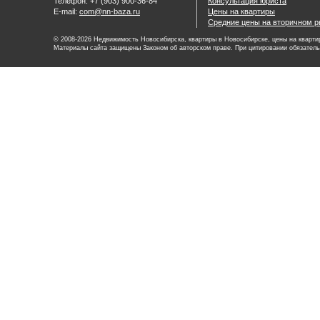
Телефон: +7 (903) 900-36-84
Консультация юриста
E-mail:
com@nn-baza.ru
Цены на квартиры
Средние цены на вторичном р
© 2008-2026 Недвижимость Новосибирска, квартиры в Новосибирске, цены на квартир
Материалы сайта защищены Законом об авторском праве. При цитировании обязатель