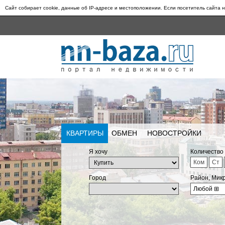
Сайт собирает cookie, данные об IP-адресе и местоположении. Если посетитель сайта н
КВАРТИРЫ
ОБМЕН
НОВОСТРОЙКИ
Я хочу
Количество
Ком
Ст
Город
Район, Мик
Любой
⊞