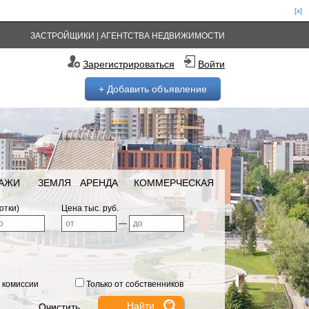
[x]
ЗАСТРОЙЩИКИ
|
АГЕНТСТВА НЕДВИЖИМОСТИ
Зарегистрироваться
Войти
+ Добавить объявление
РАЖИ
ЗЕМЛЯ
АРЕНДА
КОММЕРЧЕСКАЯ
отки)
Цена тыс. руб.
—
 комиссии
Только от собственников
Очистить