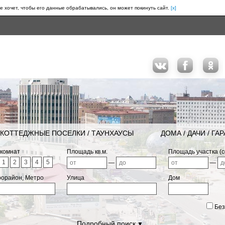
е хочет, чтобы его данные обрабатывались, он может покинуть сайт.
[x]
КОТТЕДЖНЫЕ ПОСЕЛКИ / ТАУНХАУСЫ
ДОМА / ДАЧИ / ГА
 комнат
Площадь кв.м.
Площадь участка (с
1
2
3
4
5
—
—
рорайон, Метро
Улица
Дом
Без
Подробный поиск
▼