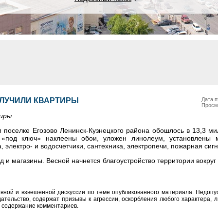
ОЛУЧИЛИ КВАРТИРЫ
Дата п
Просм
тиры
м поселке Егозово Ленинск-Кузнецкого района обошлось в 13,3 м
й «под ключ» наклеены обои, уложен линолеум, установлены 
 электро- и водосчетчики, сантехника, электропечи, пожарная сиг
 и магазины. Весной начнется благоустройство территории вокруг
вной и взвешенной дискуссии по теме опубликованного материала. Недоп
тельство, содержат призывы к агрессии, оскорбления любого характера, л
а содержание комментариев.