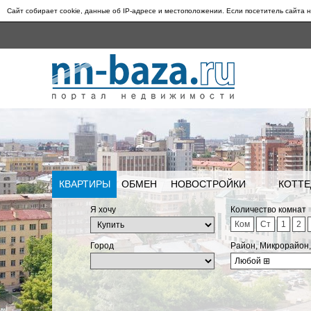
Сайт собирает cookie, данные об IP-адресе и местоположении. Если посетитель сайта н
КВАРТИРЫ
ОБМЕН
НОВОСТРОЙКИ
КОТТЕ
Я хочу
Количество комнат
Ком
Ст
1
2
Город
Район, Микрорайон
Любой
⊞