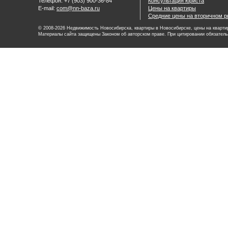
Телефон: +7 (903) 900-36-84
Консультация юриста
E-mail:
com@nn-baza.ru
Цены на квартиры
Средние цены на вторичном р
© 2008-2026 Недвижимость Новосибирска, квартиры в Новосибирске, цены на квартир
Материалы сайта защищены Законом об авторском праве. При цитировании обязатель