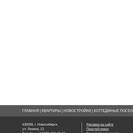
ГЛАВНАЯ
|
КВАРТИРЫ
|
НОВОСТРОЙКИ
|
КОТТЕДЖНЫЕ ПОСЕЛК
630099, г. Новосибирск,
Реклама на сайте
ул. Ленина, 12
Простой поиск