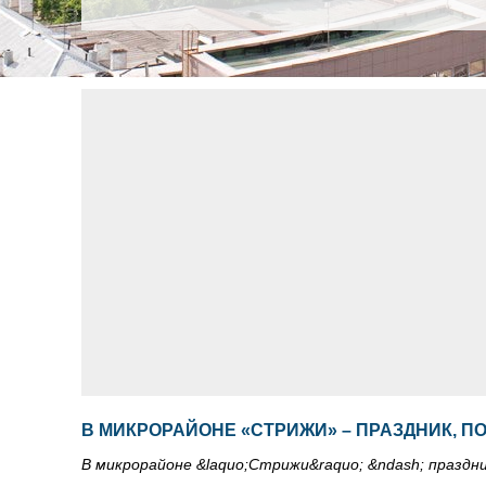
В МИКРОРАЙОНЕ «СТРИЖИ» – ПРАЗДНИК,
В микрорайоне &laquo;Стрижи&raquo; &ndash; празд