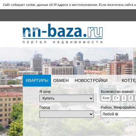
Сайт собирает cookie, данные об IP-адресе и местоположении. Если посетитель сайта н
КВАРТИРЫ
ОБМЕН
НОВОСТРОЙКИ
КОТТЕ
Я хочу
Количество комнат
Ком
Ст
1
2
Город
Район, Микрорайон
Любой
⊞