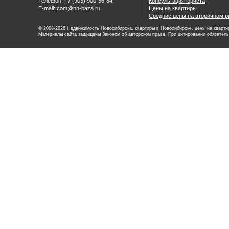
Телефон: +7 (903) 900-36-84
Консультация юриста
E-mail:
com@nn-baza.ru
Цены на квартиры
Средние цены на вторичном р
© 2008-2026 Недвижимость Новосибирска, квартиры в Новосибирске, цены на квартир
Материалы сайта защищены Законом об авторском праве. При цитировании обязатель