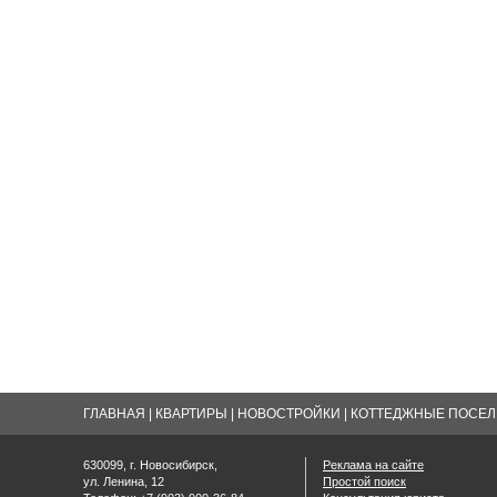
ГЛАВНАЯ
|
КВАРТИРЫ
|
НОВОСТРОЙКИ
|
КОТТЕДЖНЫЕ ПОСЕЛК
630099, г. Новосибирск,
Реклама на сайте
ул. Ленина, 12
Простой поиск