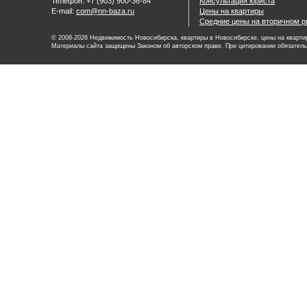
Телефон: +7 (903) 900-36-84
Консультация юриста
E-mail:
com@nn-baza.ru
Цены на квартиры
Средние цены на вторичном р
© 2008-2026 Недвижимость Новосибирска, квартиры в Новосибирске, цены на квартир
Материалы сайта защищены Законом об авторском праве. При цитировании обязатель