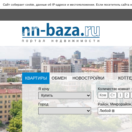
Сайт собирает cookie, данные об IP-адресе и местоположении. Если посетитель сайта н
КВАРТИРЫ
ОБМЕН
НОВОСТРОЙКИ
КОТТЕ
Я хочу
Количество комнат
Ком
Ст
1
2
Город
Район, Микрорайон
Любой
⊞