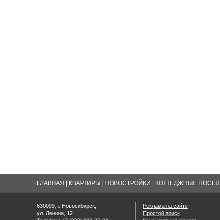
ГЛАВНАЯ
|
КВАРТИРЫ
|
НОВОСТРОЙКИ
|
КОТТЕДЖНЫЕ ПОСЕЛК
630099, г. Новосибирск,
Реклама на сайте
ул. Ленина, 12
Простой поиск