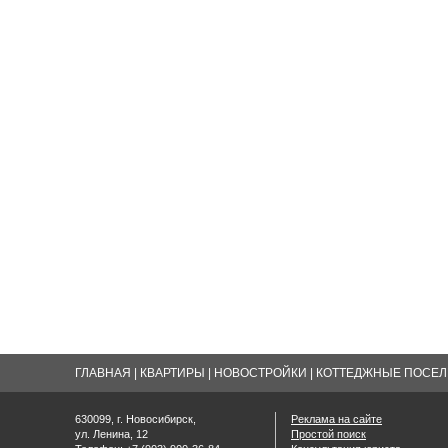
ГЛАВНАЯ
|
КВАРТИРЫ
|
НОВОСТРОЙКИ
|
КОТТЕДЖНЫЕ ПОСЕЛК
630099, г. Новосибирск,
Реклама на сайте
ул. Ленина, 12
Простой поиск