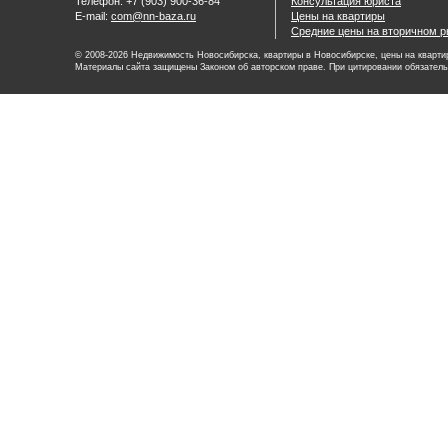
Телефон: +7 (903) 900-36-84
Консультация юриста
E-mail:
com@nn-baza.ru
Цены на квартиры
Средние цены на вторичном р
© 2008-2026 Недвижимость Новосибирска, квартиры в Новосибирске, цены на квартир
Материалы сайта защищены Законом об авторском праве. При цитировании обязатель