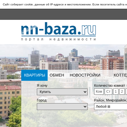
Сайт собирает cookie, данные об IP-адресе и местоположении. Если посетитель сайта н
КВАРТИРЫ
ОБМЕН
НОВОСТРОЙКИ
КОТТЕ
Я хочу
Количество комнат
Ком
Ст
1
2
Город
Район, Микрорайон
Любой
⊞