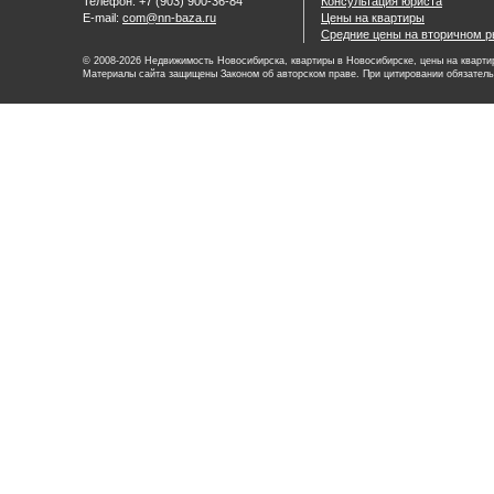
Телефон: +7 (903) 900-36-84
Консультация юриста
E-mail:
com@nn-baza.ru
Цены на квартиры
Средние цены на вторичном р
© 2008-2026 Недвижимость Новосибирска, квартиры в Новосибирске, цены на квартир
Материалы сайта защищены Законом об авторском праве. При цитировании обязатель