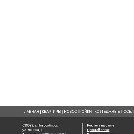
ГЛАВНАЯ
|
КВАРТИРЫ
|
НОВОСТРОЙКИ
|
КОТТЕДЖНЫЕ ПОСЕЛК
630099, г. Новосибирск,
Реклама на сайте
ул. Ленина, 12
Простой поиск