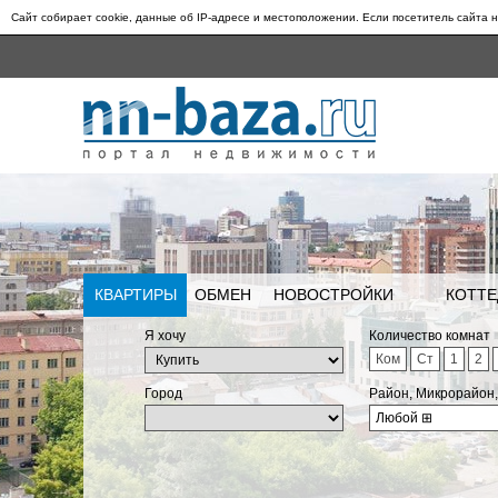
Сайт собирает cookie, данные об IP-адресе и местоположении. Если посетитель сайта н
КВАРТИРЫ
ОБМЕН
НОВОСТРОЙКИ
КОТТЕ
Я хочу
Количество комнат
Ком
Ст
1
2
Город
Район, Микрорайон
Любой
⊞