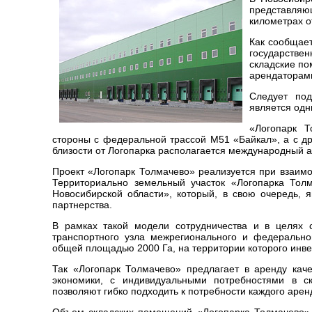
представляю
километрах о
Как сообщает
государстве
складские п
арендаторам
Следует под
является одн
«Логопарк Т
стороны с федеральной трассой М51 «Байкал», а с д
близости от Логопарка располагается международный 
Проект «Логопарк Толмачево» реализуется при взаимо
Территориально земельный участок «Логопарка Толм
Новосибирской области», который, в свою очередь, 
партнерства.
В рамках такой модели сотрудничества и в целях 
транспортного узла межрегионального и федерально
общей площадью 2000 Га, на территории которого инве
Так «Логопарк Толмачево» предлагает в аренду кач
экономики, с индивидуальными потребностями в ск
позволяют гибко подходить к потребности каждого аре