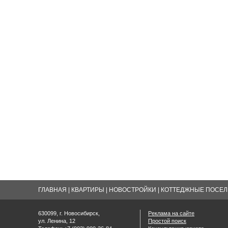
ГЛАВНАЯ
|
КВАРТИРЫ
|
НОВОСТРОЙКИ
|
КОТТЕДЖНЫЕ ПОСЕЛК
630099, г. Новосибирск,
Реклама на сайте
ул. Ленина, 12
Простой поиск