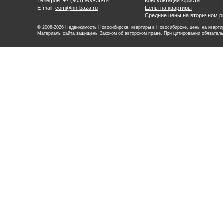
Телефон: +7 (903) 900-36-84
Консультация юриста
E-mail:
com@nn-baza.ru
Цены на квартиры
Средние цены на вторичном р
© 2008-2026 Недвижимость Новосибирска, квартиры в Новосибирске, цены на квартир
Материалы сайта защищены Законом об авторском праве. При цитировании обязатель