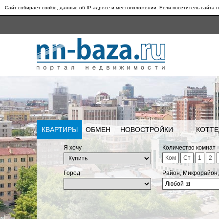
Сайт собирает cookie, данные об IP-адресе и местоположении. Если посетитель сайта н
КВАРТИРЫ
ОБМЕН
НОВОСТРОЙКИ
КОТТЕ
Я хочу
Количество комнат
Ком
Ст
1
2
Город
Район, Микрорайон
Любой
⊞