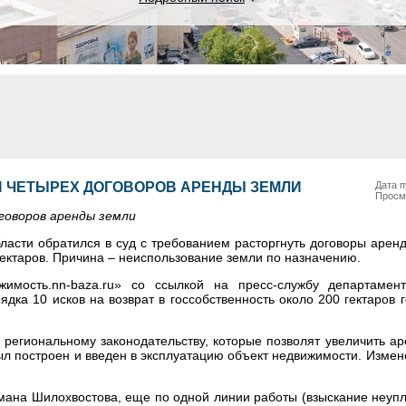
И ЧЕТЫРЕХ ДОГОВОРОВ АРЕНДЫ ЗЕМЛИ
Дата п
Просм
говоров аренды земли
асти обратился в суд с требованием расторгнуть договоры аренд
ектаров. Причина – неиспользование земли по назначению.
жимость.nn-baza.ru» со ссылкой на пресс-службу департамен
ка 10 исков на возврат в госсобственность около 200 гектаров г
к региональному законодательству, которые позволят увеличить а
 был построен и введен в эксплуатацию объект недвижимости. Измен
ана Шилохвостова, еще по одной линии работы (взыскание неуп