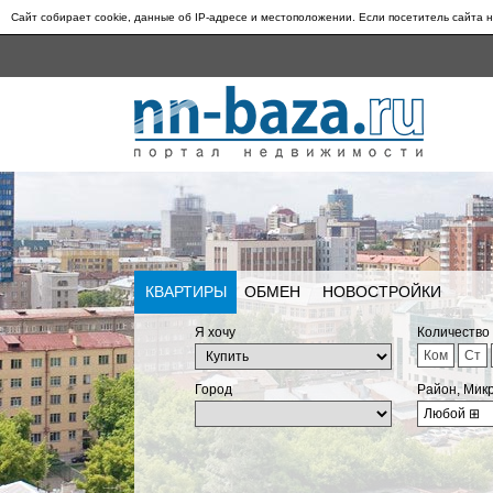
Сайт собирает cookie, данные об IP-адресе и местоположении. Если посетитель сайта н
КВАРТИРЫ
ОБМЕН
НОВОСТРОЙКИ
Я хочу
Количество
Ком
Ст
Город
Район, Мик
Любой
⊞