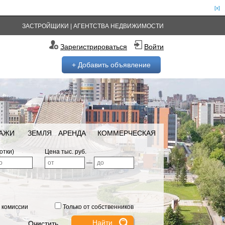
[x]
ЗАСТРОЙЩИКИ
|
АГЕНТСТВА НЕДВИЖИМОСТИ
Зарегистрироваться
Войти
+ Добавить объявление
РАЖИ
ЗЕМЛЯ
АРЕНДА
КОММЕРЧЕСКАЯ
отки)
Цена тыс. руб.
—
 комиссии
Только от собственников
Очистить