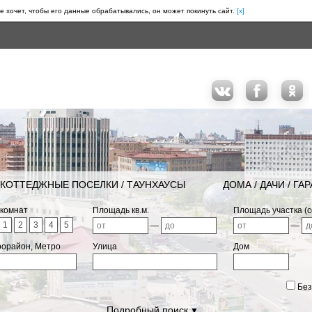
е хочет, чтобы его данные обрабатывались, он может покинуть сайт.
[x]
КОТТЕДЖНЫЕ ПОСЕЛКИ / ТАУНХАУСЫ
ДОМА / ДАЧИ / ГА
 комнат
Площадь кв.м.
Площадь участка (с
1
2
3
4
5
—
—
рорайон, Метро
Улица
Дом
Без
Подробный поиск
▼