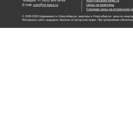
Телефон: +7 (903) 900-36-84
Консультация юриста
E-mail:
com@nn-baza.ru
Цены на квартиры
Средние цены на вторичном р
© 2008-2026 Недвижимость Новосибирска, квартиры в Новосибирске, цены на квартир
Материалы сайта защищены Законом об авторском праве. При цитировании обязатель