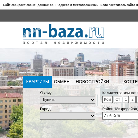
Сайт собирает cookie, данные об IP-адресе и местоположении. Если посетитель сайта н
КВАРТИРЫ
ОБМЕН
НОВОСТРОЙКИ
КОТТЕ
Я хочу
Количество комнат
Ком
Ст
1
2
Город
Район, Микрорайон
Любой
⊞