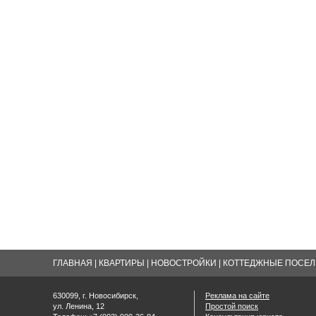
ГЛАВНАЯ
|
КВАРТИРЫ
|
НОВОСТРОЙКИ
|
КОТТЕДЖНЫЕ ПОСЕЛК
630099, г. Новосибирск,
Реклама на сайте
ул. Ленина, 12
Простой поиск