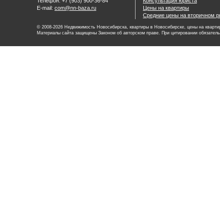
Телефон: +7 (903) 900-36-84
Консультация юриста
E-mail:
com@nn-baza.ru
Цены на квартиры
Средние цены на вторичном р
© 2008-2026 Недвижимость Новосибирска, квартиры в Новосибирске, цены на квартир
Материалы сайта защищены Законом об авторском праве. При цитировании обязатель