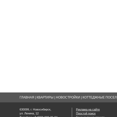
ГЛАВНАЯ
|
КВАРТИРЫ
|
НОВОСТРОЙКИ
|
КОТТЕДЖНЫЕ ПОСЕЛК
630099, г. Новосибирск,
Реклама на сайте
ул. Ленина, 12
Простой поиск