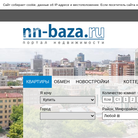
Сайт собирает cookie, данные об IP-адресе и местоположении. Если посетитель сайта н
КВАРТИРЫ
ОБМЕН
НОВОСТРОЙКИ
КОТТЕ
Я хочу
Количество комнат
Ком
Ст
1
2
Город
Район, Микрорайон
Любой
⊞