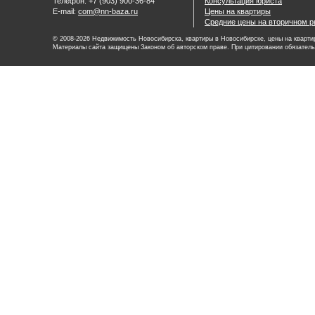
Телефон: +7 (903) 900-36-84
Консультация юриста
E-mail:
com@nn-baza.ru
Цены на квартиры
Средние цены на вторичном р
© 2008-2026 Недвижимость Новосибирска, квартиры в Новосибирске, цены на квартир
Материалы сайта защищены Законом об авторском праве. При цитировании обязатель