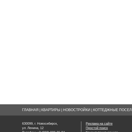
ГЛАВНАЯ
|
КВАРТИРЫ
|
НОВОСТРОЙКИ
|
КОТТЕДЖНЫЕ ПОСЕЛК
630099, г. Новосибирск,
Реклама на сайте
ул. Ленина, 12
Простой поиск