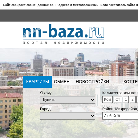
Сайт собирает cookie, данные об IP-адресе и местоположении. Если посетитель сайта н
КВАРТИРЫ
ОБМЕН
НОВОСТРОЙКИ
КОТТЕ
Я хочу
Количество комнат
Ком
Ст
1
2
Город
Район, Микрорайон
Любой
⊞