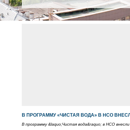
В ПРОГРАММУ «ЧИСТАЯ ВОДА» В НСО ВНЕС
В программу &laquo;Чистая вода&raquo; в НСО внесли