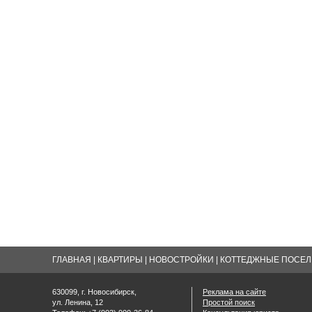
ГЛАВНАЯ
|
КВАРТИРЫ
|
НОВОСТРОЙКИ
|
КОТТЕДЖНЫЕ ПОСЕЛК
630099, г. Новосибирск,
Реклама на сайте
ул. Ленина, 12
Простой поиск