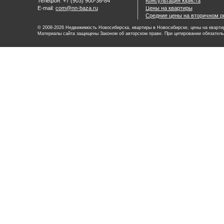
Телефон: +7 (903) 900-36-84
Консультация юриста
E-mail:
com@nn-baza.ru
Цены на квартиры
Средние цены на вторичном р
© 2008-2026 Недвижимость Новосибирска, квартиры в Новосибирске, цены на квартир
Материалы сайта защищены Законом об авторском праве. При цитировании обязатель