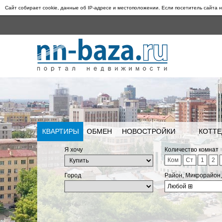
Сайт собирает cookie, данные об IP-адресе и местоположении. Если посетитель сайта н
КВАРТИРЫ
ОБМЕН
НОВОСТРОЙКИ
КОТТЕ
Я хочу
Количество комнат
Ком
Ст
1
2
Город
Район, Микрорайон
Любой
⊞