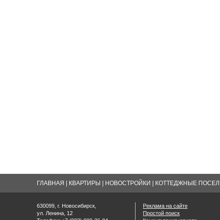
ГЛАВНАЯ
|
КВАРТИРЫ
|
НОВОСТРОЙКИ
|
КОТТЕДЖНЫЕ ПОСЕЛК
630099, г. Новосибирск,
Реклама на сайте
ул. Ленина, 12
Простой поиск