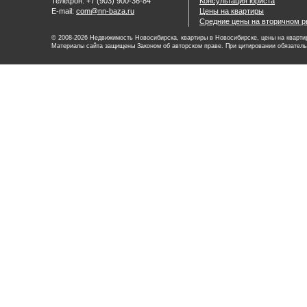
Телефон: +7 (903) 900-36-84
Консультация юриста
E-mail:
com@nn-baza.ru
Цены на квартиры
Средние цены на вторичном р
© 2008-2026 Недвижимость Новосибирска, квартиры в Новосибирске, цены на квартир
Материалы сайта защищены Законом об авторском праве. При цитировании обязатель