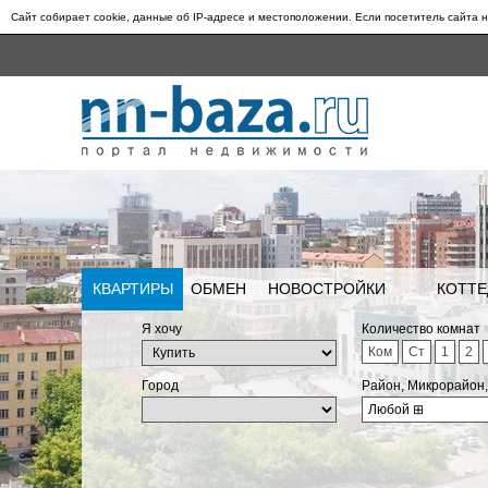
Сайт собирает cookie, данные об IP-адресе и местоположении. Если посетитель сайта н
КВАРТИРЫ
ОБМЕН
НОВОСТРОЙКИ
КОТТЕ
Я хочу
Количество комнат
Ком
Ст
1
2
Город
Район, Микрорайон
Любой
⊞