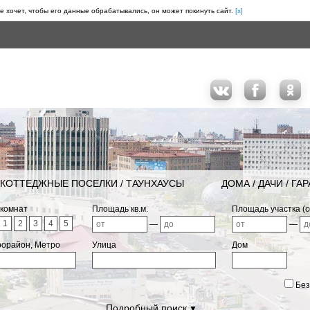
е хочет, чтобы его данные обрабатывались, он может покинуть сайт.
[x]
КОТТЕДЖНЫЕ ПОСЕЛКИ / ТАУНХАУСЫ
ДОМА / ДАЧИ / ГА
 комнат
Площадь кв.м.
Площадь участка (с
1
2
3
4
5
—
—
рорайон, Метро
Улица
Дом
Без
Подробный поиск
▼