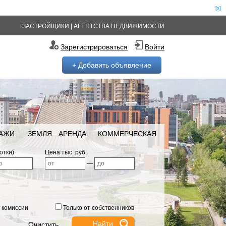
[x]
ЗАСТРОЙЩИКИ
|
АГЕНТСТВА НЕДВИЖИМОСТИ
Зарегистрироваться
Войти
+ Добавить объявление
РАЖИ
ЗЕМЛЯ
АРЕНДА
КОММЕРЧЕСКАЯ
отки)
Цена тыс. руб.
—
 комиссии
Только от собственников
Очистить