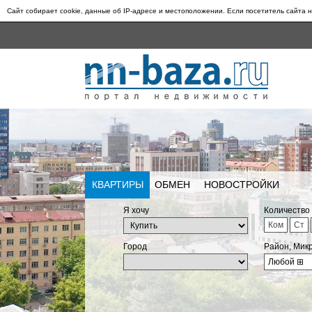
Сайт собирает cookie, данные об IP-адресе и местоположении. Если посетитель сайта н
КВАРТИРЫ
ОБМЕН
НОВОСТРОЙКИ
Я хочу
Количество
Ком
Ст
Город
Район, Мик
Любой
⊞