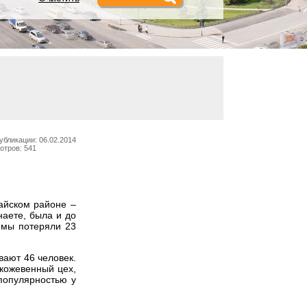
убликации: 06.02.2014
отров: 541
дайском районе –
наете, была и до
, мы потеряли 23
вают 46 человек.
кожевенный цех,
популярностью у