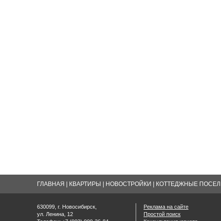
ГЛАВНАЯ
|
КВАРТИРЫ
|
НОВОСТРОЙКИ
|
КОТТЕДЖНЫЕ ПОСЕЛК
630099, г. Новосибирск,
Реклама на сайте
ул. Ленина, 12
Простой поиск