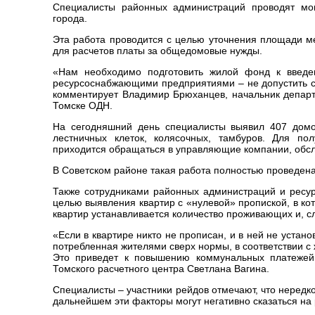
Специалисты районных администраций проводят мо
города.
Эта работа проводится с целью уточнения площади м
для расчетов платы за общедомовые нужды.
«Нам необходимо подготовить жилой фонд к введе
ресурсоснабжающими предприятиями – не допустить си
комментирует Владимир Брюханцев, начальник департа
Томске ОДН.
На сегодняшний день специалисты выявил 407 домо
лестничных клеток, колясочных, тамбуров. Для п
приходится обращаться в управляющие компании, об
В Советском районе такая работа полностью проведена в
Также сотрудниками районных администраций и ресу
целью выявления квартир с «нулевой» пропиской, в к
квартир устанавливается количество проживающих и, с
«Если в квартире никто не прописан, и в ней не устано
потребленная жителями сверх нормы, в соответствии с
Это приведет к повышению коммунальных платежей 
Томского расчетного центра Светлана Вагина.
Специалисты – участники рейдов отмечают, что неред
дальнейшем эти факторы могут негативно сказаться на