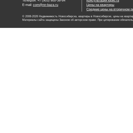
Телефон: +7 (903) 900-36-84
Консультация юриста
E-mail:
com@nn-baza.ru
Цены на квартиры
Средние цены на вторичном р
© 2008-2026 Недвижимость Новосибирска, квартиры в Новосибирске, цены на квартир
Материалы сайта защищены Законом об авторском праве. При цитировании обязатель