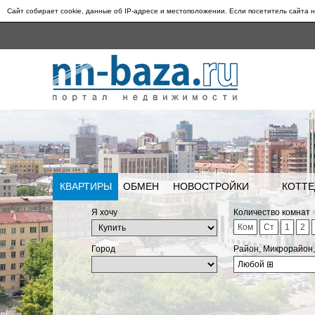
Сайт собирает cookie, данные об IP-адресе и местоположении. Если посетитель сайта н
КВАРТИРЫ
ОБМЕН
НОВОСТРОЙКИ
КОТТЕ
Я хочу
Количество комнат
Ком
Ст
1
2
Город
Район, Микрорайон
Любой
⊞