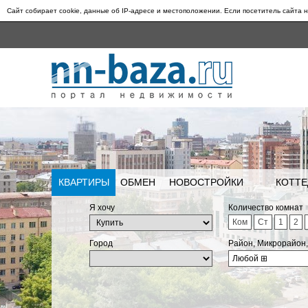
Сайт собирает cookie, данные об IP-адресе и местоположении. Если посетитель сайта н
КВАРТИРЫ
ОБМЕН
НОВОСТРОЙКИ
КОТТЕ
Я хочу
Количество комнат
Ком
Ст
1
2
Город
Район, Микрорайон
Любой
⊞