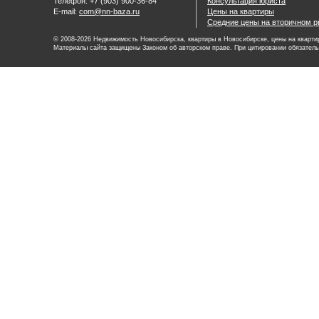
Телефон: +7 (903) 900-36-84
Консультация юриста
E-mail:
com@nn-baza.ru
Цены на квартиры
Средние цены на вторичном р
© 2008-2026 Недвижимость Новосибирска, квартиры в Новосибирске, цены на квартир
Материалы сайта защищены Законом об авторском праве. При цитировании обязатель