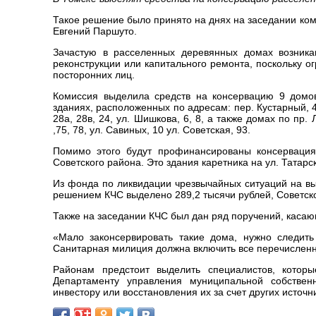
Такое решение было принято на днях на заседании ко
Евгений Паршуто.
Зачастую в расселенных деревянных домах возника
реконструкции или капитального ремонта, поскольку 
посторонних лиц.
Комиссия выделила средств на консервацию 9 домов
зданиях, расположенных по адресам: пер. Кустарный, 4,
28а, 28в, 24, ул. Шишкова, 6, 8, а также домах по пр. 
,75, 78, ул. Савиных, 10 ул. Советская, 93.
Помимо этого будут профинансированы консервация
Советского района. Это здания каретника на ул. Татарско
Из фонда по ликвидации чрезвычайных ситуаций на в
решением КЧС выделено 289,2 тысячи рублей, Советско
Также на заседании КЧС был дан ряд поручений, каса
«Мало законсервировать такие дома, нужно следить
Санитарная милиция должна включить все перечисленн
Районам предстоит выделить специалистов, котор
Департаменту управления муниципальной собствен
инвестору или восстановления их за счет других источн