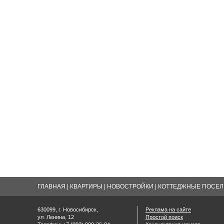
ГЛАВНАЯ
|
КВАРТИРЫ
|
НОВОСТРОЙКИ
|
КОТТЕДЖНЫЕ ПОСЕЛК
630099, г. Новосибирск,
Реклама на сайте
ул. Ленина, 12
Простой поиск