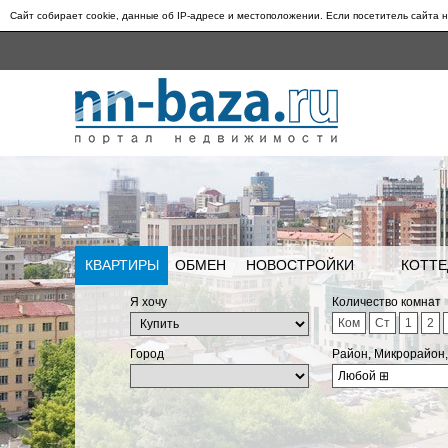
Сайт собирает cookie, данные об IP-адресе и местоположении. Если посетитель сайта н
КВАРТИРЫ
ОБМЕН
НОВОСТРОЙКИ
КОТТЕ
Я хочу
Количество комнат
Ком
Ст
1
2
Город
Район, Микрорайон
Любой
⊞