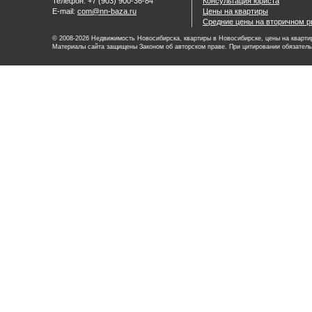
Телефон: +7 (903) 900-36-84
Консультация юриста
E-mail:
com@nn-baza.ru
Цены на квартиры
Средние цены на вторичном р
© 2008-2026 Недвижимость Новосибирска, квартиры в Новосибирске, цены на квартир
Материалы сайта защищены Законом об авторском праве. При цитировании обязатель