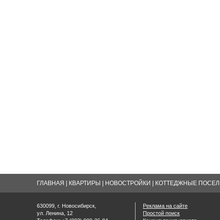
ГЛАВНАЯ
|
КВАРТИРЫ
|
НОВОСТРОЙКИ
|
КОТТЕДЖНЫЕ ПОСЕЛК
630099, г. Новосибирск,
Реклама на сайте
ул. Ленина, 12
Простой поиск