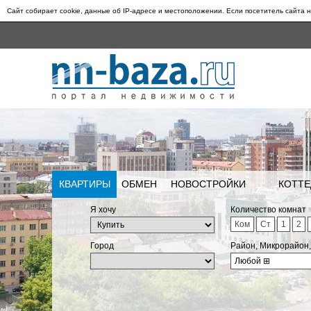
Сайт собирает cookie, данные об IP-адресе и местоположении. Если посетитель сайта н
КВАРТИРЫ
ОБМЕН
НОВОСТРОЙКИ
КОТТЕ
Я хочу
Количество комнат
Ком
Ст
1
2
Город
Район, Микрорайон
Любой
⊞