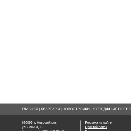
ГЛАВНАЯ
|
КВАРТИРЫ
|
НОВОСТРОЙКИ
|
КОТТЕДЖНЫЕ ПОСЕЛК
630099, г. Новосибирск,
Реклама на сайте
ул. Ленина, 12
Простой поиск