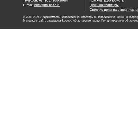
Телефон: +7 (903) 900-36-84
Консультация юриста
E-mail:
com@nn-baza.ru
Цены на квартиры
Средние цены на вторичном р
© 2008-2026 Недвижимость Новосибирска, квартиры в Новосибирске, цены на квартир
Материалы сайта защищены Законом об авторском праве. При цитировании обязатель