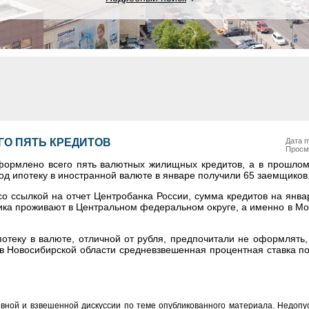
ГО ПЯТЬ КРЕДИТОВ
Дата п
Просм
формлено всего пять валютных жилищных кредитов, а в прошлом 
год ипотеку в иностранной валюте в январе получили 65 заемщиков
со ссылкой на отчет Центробанка России, сумма кредитов на янва
ика проживают в Центральном федеральном округе, а именно в Мо
отеку в валюте, отличной от рубля, предпочитали не оформлять,
а в Новосибирской области средневзвешенная процентная ставка п
вной и взвешенной дискуссии по теме опубликованного материала. Недоп