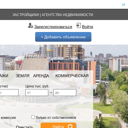
[x]
ЗАСТРОЙЩИКИ
|
АГЕНТСТВА НЕДВИЖИМОСТИ
Зарегистрироваться
Войти
+ Добавить объявление
РАЖИ
ЗЕМЛЯ
АРЕНДА
КОММЕРЧЕСКАЯ
отки)
Цена тыс. руб.
—
 комиссии
Только от собственников
Очистить