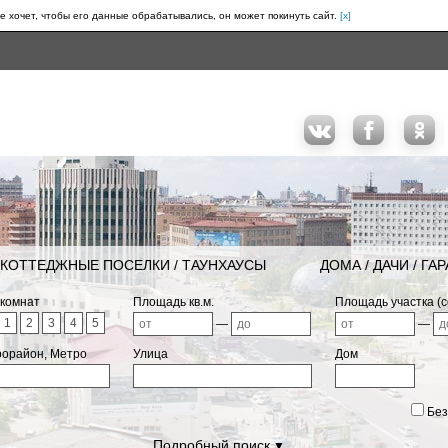
е хочет, чтобы его данные обрабатывались, он может покинуть сайт.
[x]
КОТТЕДЖНЫЕ ПОСЕЛКИ / ТАУНХАУСЫ
ДОМА / ДАЧИ / ГА
 комнат
Площадь кв.м.
Площадь участка (с
1
2
3
4
5
—
—
рорайон, Метро
Улица
Дом
Без
Подробный поиск
▼