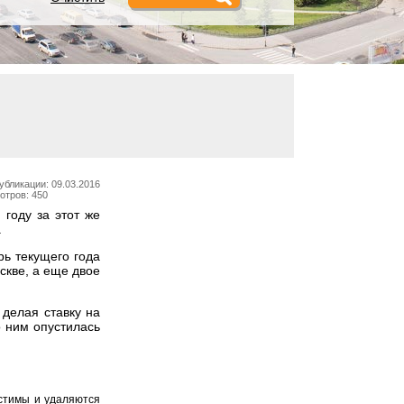
убликации: 09.03.2016
отров: 450
году за этот же
.
рь текущего года
скве, а еще двое
 делая ставку на
о ним опустилась
устимы и удаляются