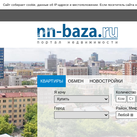
Сайт собирает cookie, данные об IP-адресе и местоположении. Если посетитель сайта н
КВАРТИРЫ
ОБМЕН
НОВОСТРОЙКИ
Я хочу
Количество
Ком
Ст
Город
Район, Мик
Любой
⊞