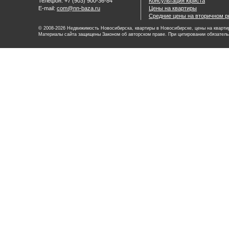
Телефон: +7 (903) 900-36-84
Консультация юриста
E-mail:
com@nn-baza.ru
Цены на квартиры
Средние цены на вторичном р
© 2008-2026 Недвижимость Новосибирска, квартиры в Новосибирске, цены на квартир
Материалы сайта защищены Законом об авторском праве. При цитировании обязатель