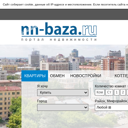
Сайт собирает cookie, данные об IP-адресе и местоположении. Если посетитель сайта н
КВАРТИРЫ
ОБМЕН
НОВОСТРОЙКИ
КОТТЕ
Я хочу
Количество комнат
Ком
Ст
1
2
Город
Район, Микрорайон
Любой
⊞