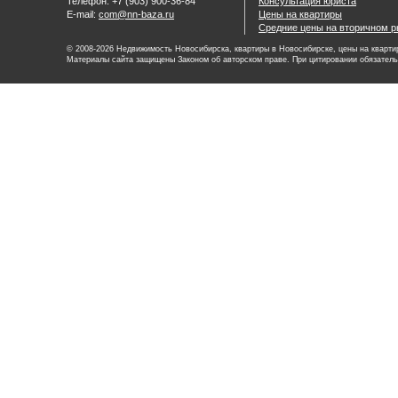
Телефон: +7 (903) 900-36-84
Консультация юриста
E-mail:
com@nn-baza.ru
Цены на квартиры
Средние цены на вторичном р
© 2008-2026 Недвижимость Новосибирска, квартиры в Новосибирске, цены на квартир
Материалы сайта защищены Законом об авторском праве. При цитировании обязатель