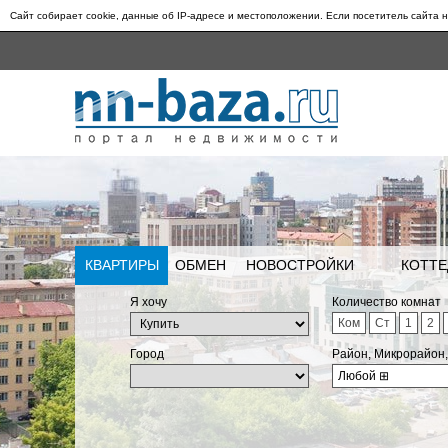
Сайт собирает cookie, данные об IP-адресе и местоположении. Если посетитель сайта н
КВАРТИРЫ
ОБМЕН
НОВОСТРОЙКИ
КОТТЕ
Я хочу
Количество комнат
Ком
Ст
1
2
Город
Район, Микрорайон
Любой
⊞