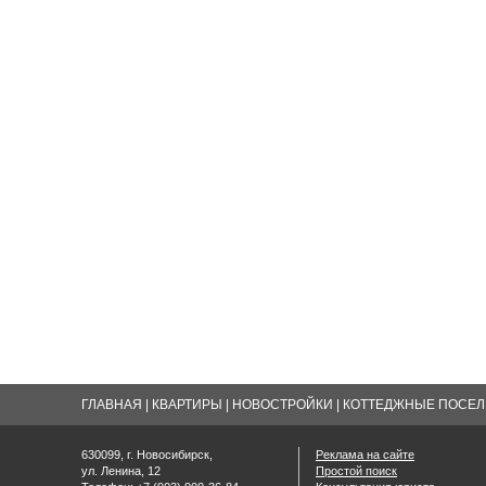
ГЛАВНАЯ
|
КВАРТИРЫ
|
НОВОСТРОЙКИ
|
КОТТЕДЖНЫЕ ПОСЕЛК
630099, г. Новосибирск,
Реклама на сайте
ул. Ленина, 12
Простой поиск