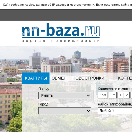
Сайт собирает cookie, данные об IP-адресе и местоположении. Если посетитель сайта н
КВАРТИРЫ
ОБМЕН
НОВОСТРОЙКИ
КОТТЕ
Я хочу
Количество комнат
Ком
Ст
1
2
Город
Район, Микрорайон
Любой
⊞