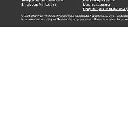
Телефон: +7 (903) 900-36-84
Консультация юриста
E-mail:
com@nn-baza.ru
Цены на квартиры
Средние цены на вторичном р
© 2008-2026 Недвижимость Новосибирска, квартиры в Новосибирске, цены на квартир
Материалы сайта защищены Законом об авторском праве. При цитировании обязатель