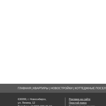
ГЛАВНАЯ
|
КВАРТИРЫ
|
НОВОСТРОЙКИ
|
КОТТЕДЖНЫЕ ПОСЕЛК
630099, г. Новосибирск,
Реклама на сайте
ул. Ленина, 12
Простой поиск