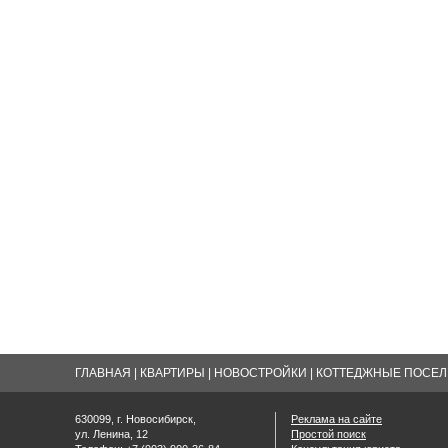
ГЛАВНАЯ
|
КВАРТИРЫ
|
НОВОСТРОЙКИ
|
КОТТЕДЖНЫЕ ПОСЕЛК
630099, г. Новосибирск,
Реклама на сайте
ул. Ленина, 12
Простой поиск