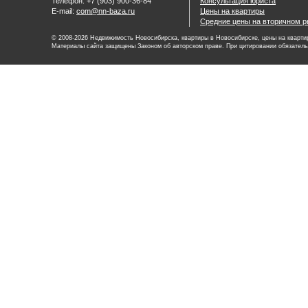
Телефон: +7 (903) 900-36-84
Консультация юриста
E-mail:
com@nn-baza.ru
Цены на квартиры
Средние цены на вторичном р
© 2008-2026 Недвижимость Новосибирска, квартиры в Новосибирске, цены на квартир
Материалы сайта защищены Законом об авторском праве. При цитировании обязатель