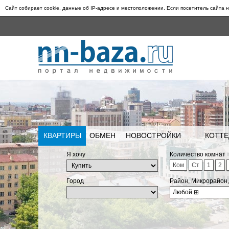
Сайт собирает cookie, данные об IP-адресе и местоположении. Если посетитель сайта н
КВАРТИРЫ
ОБМЕН
НОВОСТРОЙКИ
КОТТЕ
Я хочу
Количество комнат
Ком
Ст
1
2
Город
Район, Микрорайон
Любой
⊞