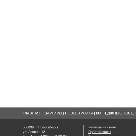
ГЛАВНАЯ
|
КВАРТИРЫ
|
НОВОСТРОЙКИ
|
КОТТЕДЖНЫЕ ПОСЕЛК
630099, г. Новосибирск,
Реклама на сайте
ул. Ленина, 12
Простой поиск