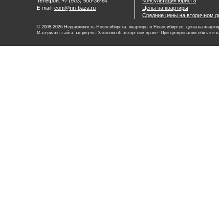
Телефон: +7 (903) 900-36-84
Консультация юриста
E-mail:
com@nn-baza.ru
Цены на квартиры
Средние цены на вторичном р
© 2008-2026 Недвижимость Новосибирска, квартиры в Новосибирске, цены на квартир
Материалы сайта защищены Законом об авторском праве. При цитировании обязатель