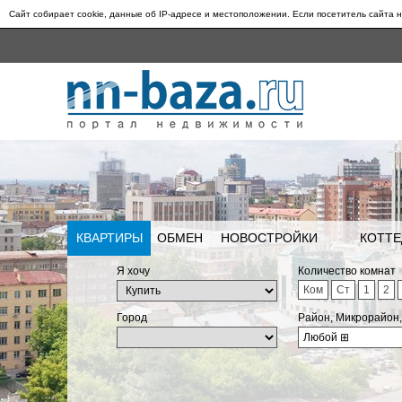
Сайт собирает cookie, данные об IP-адресе и местоположении. Если посетитель сайта н
КВАРТИРЫ
ОБМЕН
НОВОСТРОЙКИ
КОТТЕ
Я хочу
Количество комнат
Ком
Ст
1
2
Город
Район, Микрорайон
Любой
⊞