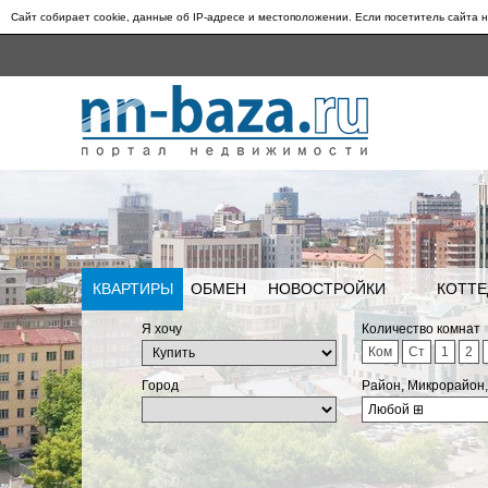
Сайт собирает cookie, данные об IP-адресе и местоположении. Если посетитель сайта н
КВАРТИРЫ
ОБМЕН
НОВОСТРОЙКИ
КОТТЕ
Я хочу
Количество комнат
Ком
Ст
1
2
Город
Район, Микрорайон
Любой
⊞