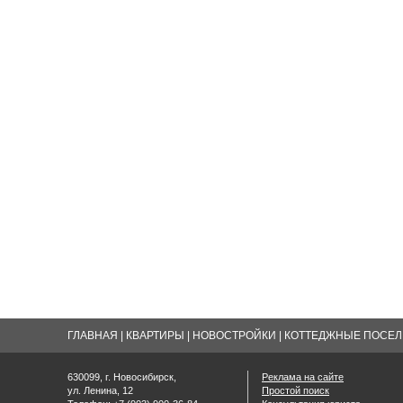
ГЛАВНАЯ
|
КВАРТИРЫ
|
НОВОСТРОЙКИ
|
КОТТЕДЖНЫЕ ПОСЕЛК
630099, г. Новосибирск,
Реклама на сайте
ул. Ленина, 12
Простой поиск