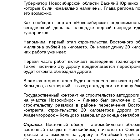
Губернатор Новосибирской области Василий Юрченко 
которые были изначально намечены. Глава региона пор
это возможно.
Как сообщает портал «Новосибирская недвижимость.
сегодняшний день на площадке первой очереди идет
кустарников.
Напомним, первый этап строительства Восточного о
миллиона рублей за километр. Он имеет длину 20 кило
них работа уже идет.
Первая часть работ включает возведение транспортн
Также частично эту дорогу предполагается перестрои
будет открыта объездная дорога.
В рамках второго этапа будет построена развязка в ра
Кольцово, а четвертый – выход автодороги в сторону А
Государственный контракт на строительство автодороги
на участке Новосибирск – Линево был заключен с 
строительству развязки в районе пересечения Вост
контракта, строительство 20 километров дороги о
Академгородок – Кольцово завершат до конца сентября 
Справка
: Восточный обход – автомобильная объезд
восточный въезды в Новосибирск, начнется от Севе
трассы и с выходом на дорогу в Алтайский край в 
Строительство будет идти за счет федеральных средст