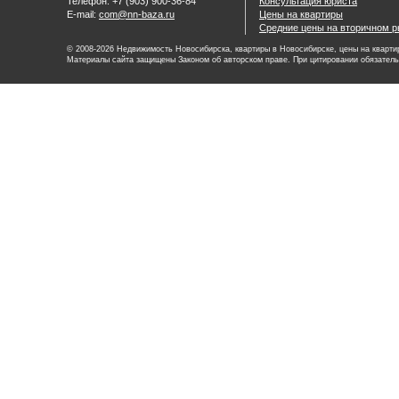
Телефон: +7 (903) 900-36-84
Консультация юриста
E-mail:
com@nn-baza.ru
Цены на квартиры
Средние цены на вторичном р
© 2008-2026 Недвижимость Новосибирска, квартиры в Новосибирске, цены на квартир
Материалы сайта защищены Законом об авторском праве. При цитировании обязатель