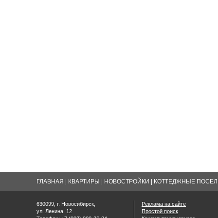
ГЛАВНАЯ
|
КВАРТИРЫ
|
НОВОСТРОЙКИ
|
КОТТЕДЖНЫЕ ПОСЕЛК
630099, г. Новосибирск,
Реклама на сайте
ул. Ленина, 12
Простой поиск