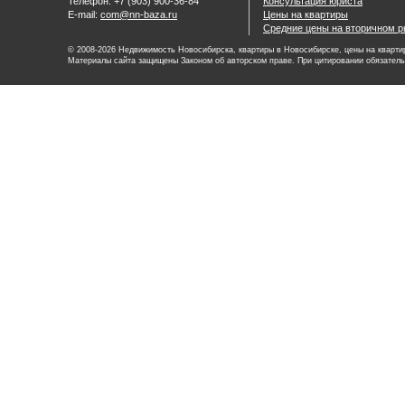
Телефон: +7 (903) 900-36-84
Консультация юриста
E-mail:
com@nn-baza.ru
Цены на квартиры
Средние цены на вторичном р
© 2008-2026 Недвижимость Новосибирска, квартиры в Новосибирске, цены на квартир
Материалы сайта защищены Законом об авторском праве. При цитировании обязатель