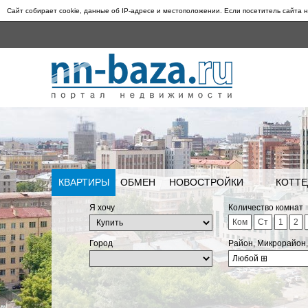
Сайт собирает cookie, данные об IP-адресе и местоположении. Если посетитель сайта н
КВАРТИРЫ
ОБМЕН
НОВОСТРОЙКИ
КОТТЕ
Я хочу
Количество комнат
Ком
Ст
1
2
Город
Район, Микрорайон
Любой
⊞