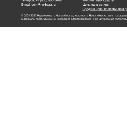
Телефон: +7 (903) 900-36-84
Консультация юриста
E-mail:
com@nn-baza.ru
Цены на квартиры
Средние цены на вторичном р
© 2008-2026 Недвижимость Новосибирска, квартиры в Новосибирске, цены на квартир
Материалы сайта защищены Законом об авторском праве. При цитировании обязатель