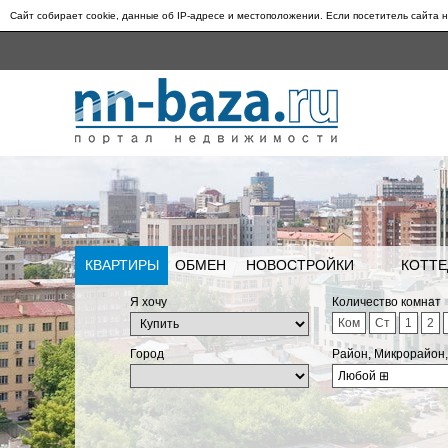
Сайт собирает cookie, данные об IP-адресе и местоположении. Если посетитель сайта н
КВАРТИРЫ
ОБМЕН
НОВОСТРОЙКИ
КОТТЕ
Я хочу
Количество комнат
Ком
Ст
1
2
Город
Район, Микрорайон
Любой
⊞