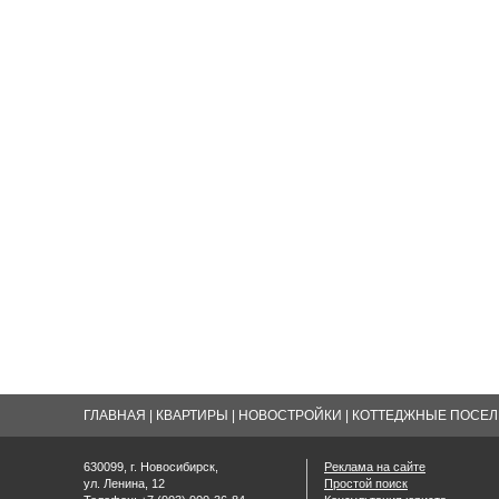
ГЛАВНАЯ
|
КВАРТИРЫ
|
НОВОСТРОЙКИ
|
КОТТЕДЖНЫЕ ПОСЕЛК
630099, г. Новосибирск,
Реклама на сайте
ул. Ленина, 12
Простой поиск