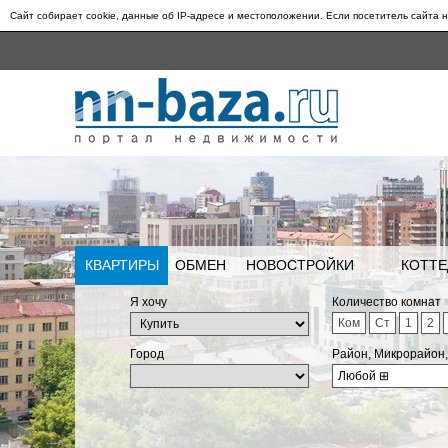
Сайт собирает cookie, данные об IP-адресе и местоположении. Если посетитель сайта н
КВАРТИРЫ
ОБМЕН
НОВОСТРОЙКИ
КОТТЕ
Я хочу
Количество комнат
Ком
Ст
1
2
Город
Район, Микрорайон
Любой
⊞