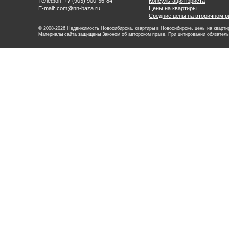
Телефон: +7 (903) 900-36-84
Консультация юриста
E-mail:
com@nn-baza.ru
Цены на квартиры
Средние цены на вторичном р
© 2008-2026 Недвижимость Новосибирска, квартиры в Новосибирске, цены на квартир
Материалы сайта защищены Законом об авторском праве. При цитировании обязатель