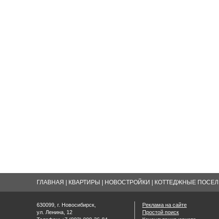
ГЛАВНАЯ
|
КВАРТИРЫ
|
НОВОСТРОЙКИ
|
КОТТЕДЖНЫЕ ПОСЕЛК
630099, г. Новосибирск,
Реклама на сайте
ул. Ленина, 12
Простой поиск