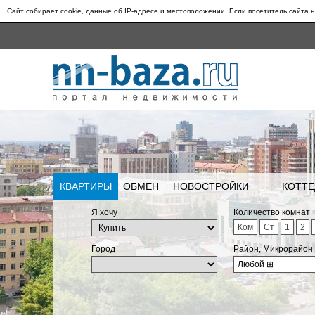
Сайт собирает cookie, данные об IP-адресе и местоположении. Если посетитель сайта н
КВАРТИРЫ
ОБМЕН
НОВОСТРОЙКИ
КОТТЕ
Я хочу
Количество комнат
Ком
Ст
1
2
Город
Район, Микрорайон
Любой
⊞