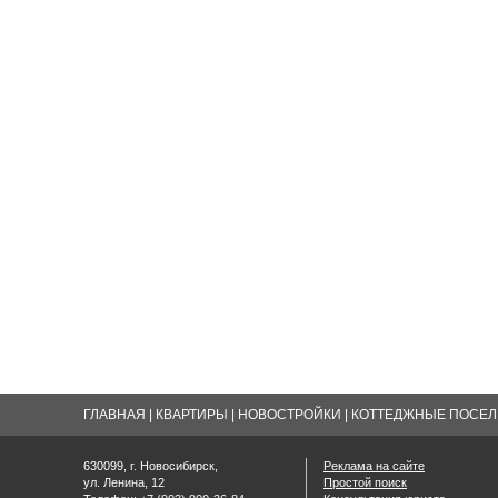
ГЛАВНАЯ
|
КВАРТИРЫ
|
НОВОСТРОЙКИ
|
КОТТЕДЖНЫЕ ПОСЕЛК
630099, г. Новосибирск,
Реклама на сайте
ул. Ленина, 12
Простой поиск