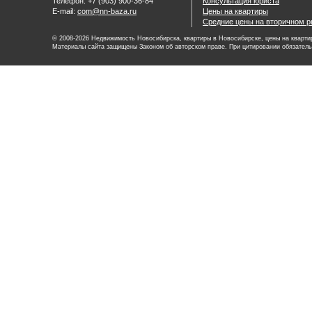
Телефон: +7 (903) 900-36-84
Консультация юриста
E-mail:
com@nn-baza.ru
Цены на квартиры
Средние цены на вторичном р
© 2008-2026 Недвижимость Новосибирска, квартиры в Новосибирске, цены на квартир
Материалы сайта защищены Законом об авторском праве. При цитировании обязатель