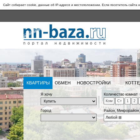
Сайт собирает cookie, данные об IP-адресе и местоположении. Если посетитель сайта н
КВАРТИРЫ
ОБМЕН
НОВОСТРОЙКИ
КОТТЕ
Я хочу
Количество комнат
Ком
Ст
1
2
Город
Район, Микрорайон
Любой
⊞