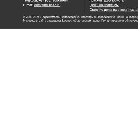
Телефон: +7 (903) 900-36-84
Консультация юриста
E-mail:
com@nn-baza.ru
Цены на квартиры
Средние цены на вторичном р
© 2008-2026 Недвижимость Новосибирска, квартиры в Новосибирске, цены на квартир
Материалы сайта защищены Законом об авторском праве. При цитировании обязатель