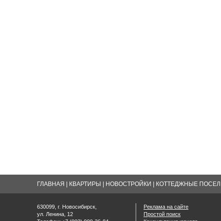
ГЛАВНАЯ
|
КВАРТИРЫ
|
НОВОСТРОЙКИ
|
КОТТЕДЖНЫЕ ПОСЕЛК
630099, г. Новосибирск,
Реклама на сайте
ул. Ленина, 12
Простой поиск