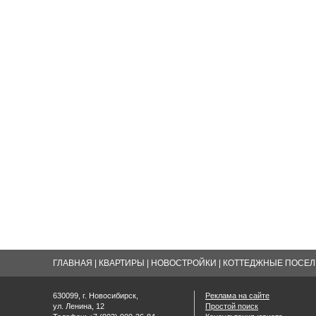
ГЛАВНАЯ
|
КВАРТИРЫ
|
НОВОСТРОЙКИ
|
КОТТЕДЖНЫЕ ПОСЕЛК
630099, г. Новосибирск,
Реклама на сайте
ул. Ленина, 12
Простой поиск