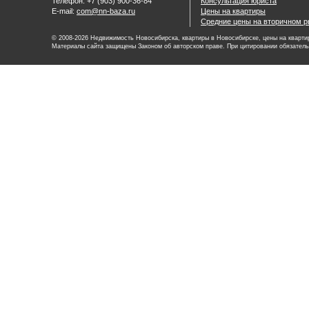
Телефон: +7 (903) 900-36-84
Консультация юриста
E-mail:
com@nn-baza.ru
Цены на квартиры
Средние цены на вторичном р
© 2008-2026 Недвижимость Новосибирска, квартиры в Новосибирске, цены на квартир
Материалы сайта защищены Законом об авторском праве. При цитировании обязатель