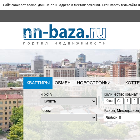
Сайт собирает cookie, данные об IP-адресе и местоположении. Если посетитель сайта н
КВАРТИРЫ
ОБМЕН
НОВОСТРОЙКИ
КОТТЕ
Я хочу
Количество комнат
Ком
Ст
1
2
Город
Район, Микрорайон
Любой
⊞