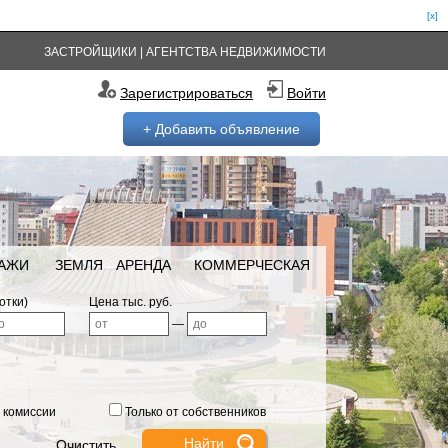
[x]
ЗАСТРОЙЩИКИ
|
АГЕНТСТВА НЕДВИЖИМОСТИ
Зарегистрироваться
Войти
+ Добавить объявление
РАЖИ
ЗЕМЛЯ
АРЕНДА
КОММЕРЧЕСКАЯ
отки)
Цена тыс. руб.
—
 комиссии
Только от собственников
Очистить