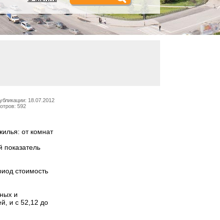
убликации: 18.07.2012
отров: 592
жилья: от комнат
й показатель
риод стоимость
тных и
, и с 52,12 до