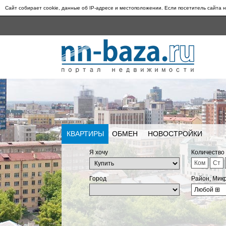
Сайт собирает cookie, данные об IP-адресе и местоположении. Если посетитель сайта н
КВАРТИРЫ
ОБМЕН
НОВОСТРОЙКИ
Я хочу
Количество
Ком
Ст
Город
Район, Мик
Любой
⊞