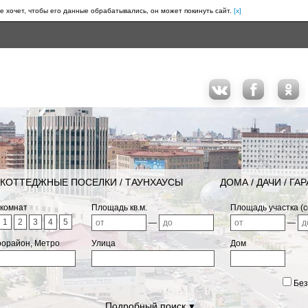
е хочет, чтобы его данные обрабатывались, он может покинуть сайт.
[x]
КОТТЕДЖНЫЕ ПОСЕЛКИ / ТАУНХАУСЫ
ДОМА / ДАЧИ / ГА
 комнат
Площадь кв.м.
Площадь участка (с
1
2
3
4
5
—
—
рорайон, Метро
Улица
Дом
Без
Подробный поиск
▼