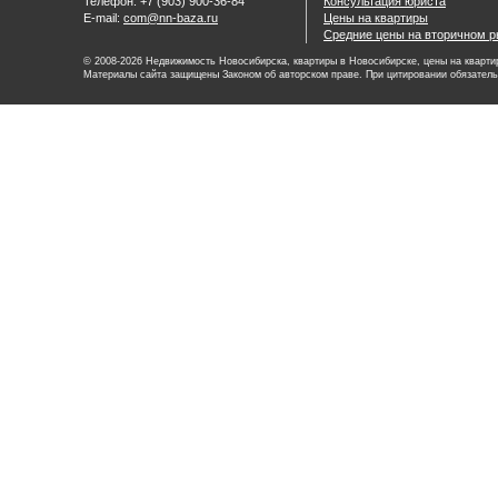
Телефон: +7 (903) 900-36-84
Консультация юриста
E-mail:
com@nn-baza.ru
Цены на квартиры
Средние цены на вторичном р
© 2008-2026 Недвижимость Новосибирска, квартиры в Новосибирске, цены на квартир
Материалы сайта защищены Законом об авторском праве. При цитировании обязатель