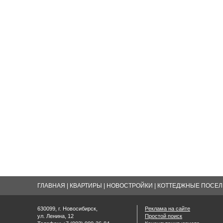
ГЛАВНАЯ
|
КВАРТИРЫ
|
НОВОСТРОЙКИ
|
КОТТЕДЖНЫЕ ПОСЕЛК
630099, г. Новосибирск,
Реклама на сайте
ул. Ленина, 12
Простой поиск