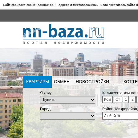
Сайт собирает cookie, данные об IP-адресе и местоположении. Если посетитель сайта н
КВАРТИРЫ
ОБМЕН
НОВОСТРОЙКИ
КОТТЕ
Я хочу
Количество комнат
Ком
Ст
1
2
Город
Район, Микрорайон
Любой
⊞