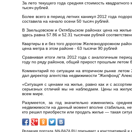
За лето текущего года средняя стоимость квадратного
тысяч рублей.
Более всего в период летних каникул 2012 года подор
составила на начало осени 50 тысяч рублей.
В Заельцовском и Октябрьском районах цена на жилье
здесь равна 57.86 и 52.31 тысячам рублей соответствен
Квартиры в и без того дорогом Железнодорожном район
цена метра в этом районе - 63 тысячи 90 рублей
Сравнивая итоги лета 2012 года с аналогичным перио
году по ряду районов, общий прирост прошлым летом б
Комментарий по ситуации на вторичном рынке летом 2
дал директор агентства недвижимости "Жилфонд" Алек
«Ситуация с ценами на жилье, равно как и с ассорти
серьезных отличий мы не наблюдаем. Цены на жилую 
всем мире.
Разумеется, за год значительно изменились средн
недвижимости на данный момент вполне стабильна, нет
кто решил приобрести или продать жилье — такая сит
Редакция портала NN-BAZA.RU призывает к конструктивной и 