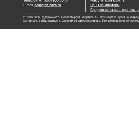
Телефон: +7 (903) 900-36-84
Консультация юриста
E-mail:
com@nn-baza.ru
Цены на квартиры
Средние цены на вторичном р
© 2008-2026 Недвижимость Новосибирска, квартиры в Новосибирске, цены на квартир
Материалы сайта защищены Законом об авторском праве. При цитировании обязатель