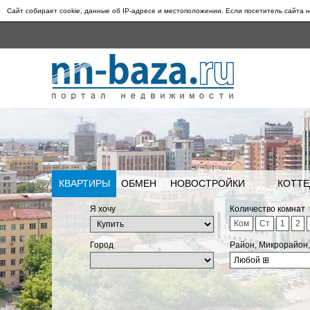
Сайт собирает cookie, данные об IP-адресе и местоположении. Если посетитель сайта н
КВАРТИРЫ
ОБМЕН
НОВОСТРОЙКИ
КОТТЕ
Я хочу
Количество комнат
Ком
Ст
1
2
Город
Район, Микрорайон
Любой
⊞