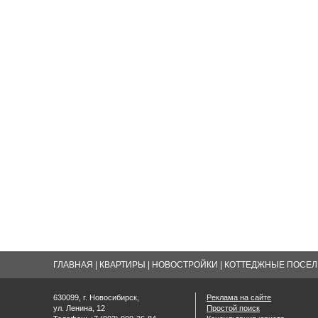
ГЛАВНАЯ
|
КВАРТИРЫ
|
НОВОСТРОЙКИ
|
КОТТЕДЖНЫЕ ПОСЕЛК
630099, г. Новосибирск,
Реклама на сайте
ул. Ленина, 12
Простой поиск