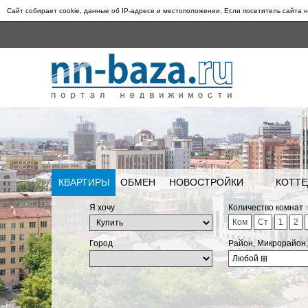
Сайт собирает cookie, данные об IP-адресе и местоположении. Если посетитель сайта н
КВАРТИРЫ
ОБМЕН
НОВОСТРОЙКИ
КОТТЕ
Я хочу
Количество комнат
Ком
Ст
1
2
Город
Район, Микрорайон
Любой
⊞