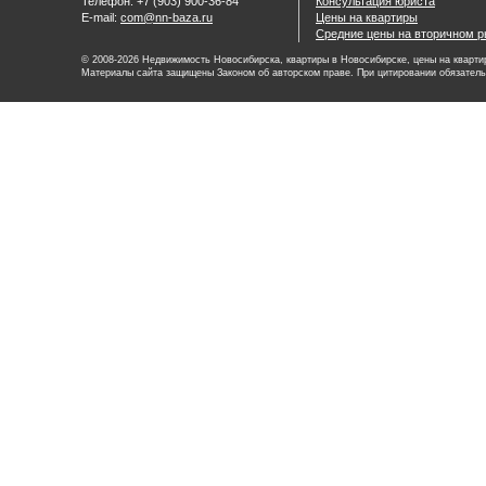
Телефон: +7 (903) 900-36-84
Консультация юриста
E-mail:
com@nn-baza.ru
Цены на квартиры
Средние цены на вторичном р
© 2008-2026 Недвижимость Новосибирска, квартиры в Новосибирске, цены на квартир
Материалы сайта защищены Законом об авторском праве. При цитировании обязатель