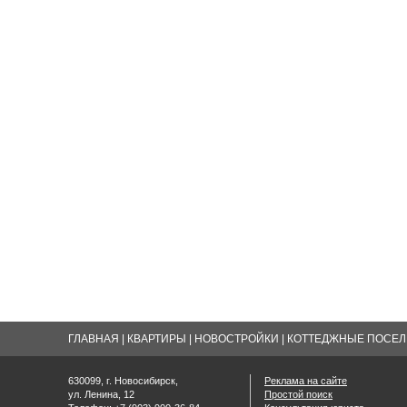
ГЛАВНАЯ
|
КВАРТИРЫ
|
НОВОСТРОЙКИ
|
КОТТЕДЖНЫЕ ПОСЕЛК
630099, г. Новосибирск,
Реклама на сайте
ул. Ленина, 12
Простой поиск